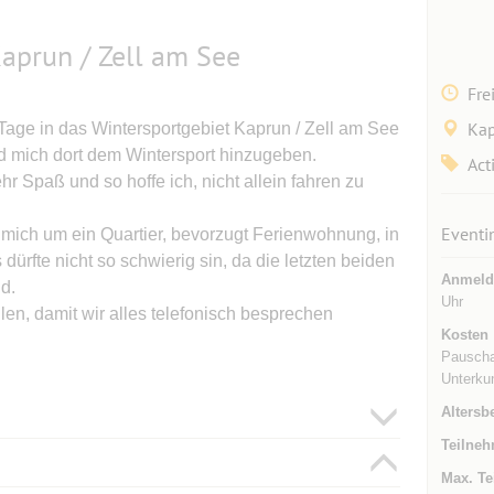
aprun / Zell am See
Fre
Kap
 Tage in das Wintersportgebiet Kaprun / Zell am See
d mich dort dem Wintersport hinzugeben.
Act
r Spaß und so hoffe ich, nicht allein fahren zu
Eventi
h mich um ein Quartier, bevorzugt Ferienwohnung, in
rfte nicht so schwierig sin, da die letzten beiden
Anmeld
d.
Uhr
ilen, damit wir alles telefonisch besprechen
Kosten
Pauschal
Unterku
Altersb
Teilneh
Max. Te