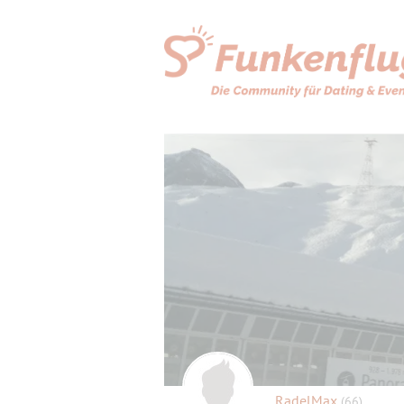
RadelMax
(66)