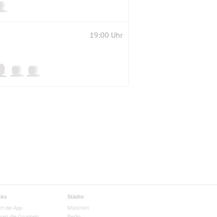
19:00 Uhr
cks
Städte
rt die App
München
eren die Gruppen
Berlin