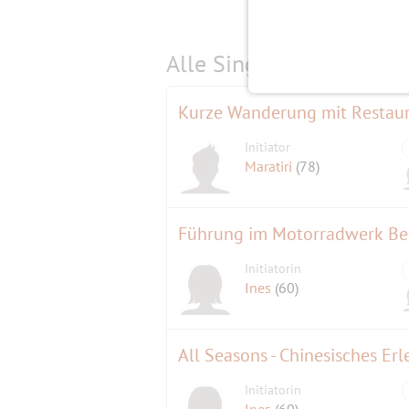
Alle Single-Events am
s
Kurze Wanderung mit Restaur
Initiator
Maratiri
(78)
Initiatorin
Ines
(60)
All Seasons - Chinesisches Er
Initiatorin
Ines
(60)