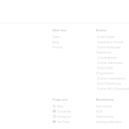
Über uns
Events
Team
Event Guide
Blog
Kostenlose Events
Presse
Event-Netiquette
Teilnehmen
Eventkalender
Events teilnehmen
Event-FAQ
Organisieren
Events organisieren
Event Belohnung
Event-FAQ (Organisat
Folge uns
Rechtliches
Blog
Impressum
Facebook
AGB
Instagram
Datenschutz
YouTube
Vertrag widerrufen