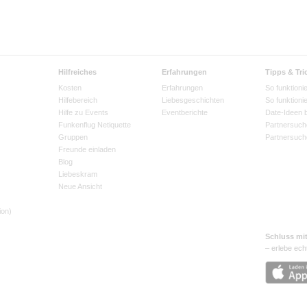
Hilfreiches
Erfahrungen
Tipps & Tri
Kosten
Erfahrungen
So funktionie
Hilfebereich
Liebesgeschichten
So funktioni
Hilfe zu Events
Eventberichte
Date-Ideen 
Funkenflug Netiquette
Partnersuch
Gruppen
Partnersuch
Freunde einladen
Blog
Liebeskram
Neue Ansicht
ion)
Schluss mi
– erlebe ech