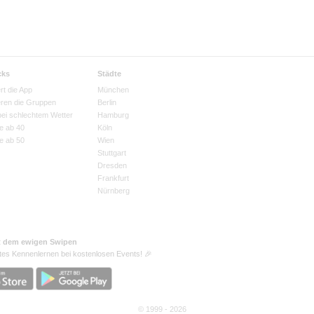
cks
Städte
rt die App
München
eren die Gruppen
Berlin
bei schlechtem Wetter
Hamburg
e ab 40
Köln
e ab 50
Wien
Stuttgart
Dresden
Frankfurt
Nürnberg
t dem ewigen Swipen
tes Kennenlernen bei kostenlosen Events! 🎉
© 1999 - 2026