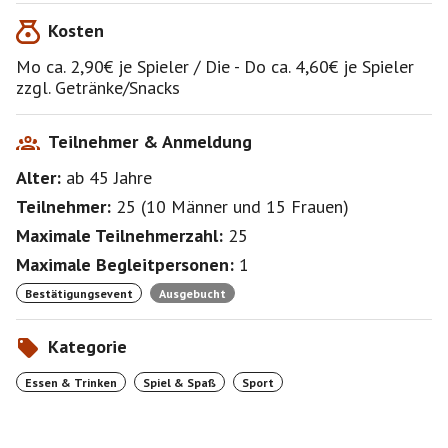
Anzahl Teilnehmer
Kosten
z. Bsp. 5 Spieler = 3,68€ / 4 Spieler = 4,60€
Mo ca. 2,90€ je Spieler / Die - Do ca. 4,60€ je Spieler
zzgl. Getränke/Snacks
Teilnehmer & Anmeldung
Alter:
ab 45
Jahre
Teilnehmer:
25
(
10 Männer
und
15 Frauen
)
Maximale Teilnehmerzahl:
25
Maximale Begleitpersonen:
1
Bestätigungsevent
Ausgebucht
Kategorie
Essen & Trinken
Spiel & Spaß
Sport