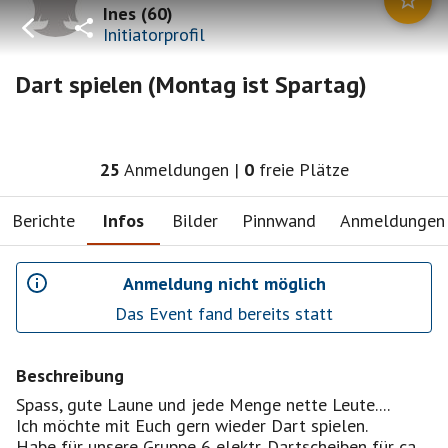
Ines
(
60
)
Initiatorprofil
Dart spielen (Montag ist Spartag)
25
Anmeldungen
|
0
freie Plätze
Berichte
Infos
Bilder
Pinnwand
Anmeldungen
Anmeldung nicht möglich
Das Event fand bereits statt
Beschreibung
Spass, gute Laune und jede Menge nette Leute....
Ich möchte mit Euch gern wieder Dart spielen.
Habe für unsere Gruppe 6 elektr. Dartscheiben für ca.