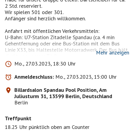
2 Std. reserviert.
Wir spielen 501 oder 301.
Anfänger sind herzlich willkommen.
Anfahrt mit öffentlichen Verkehrsmitteln:
U-Bahn: U7-Station Zitadelle Spandau (ca. 4 min
Gehentfernung oder eine Bus-Station mit dem Bus
Linie X33, bis Haltestelle Motorradwerk. Der Bus hält
Mehr anzeigen
direkt vor unserer Tür!)
Mo., 27.03.2023, 18:30 Uhr
Anfahrt mit dem PKW:
Verkehrsgünstig sind wir über die Berliner
Anmeldeschluss:
Mo., 27.03.2023, 15:00 Uhr
Stadtautobahn BAB A100, Ausfahrt Siemensdamm zu
erreichen. Direkt vor unserer Tür verfügen wir über 25
Billardsalon Spandau Pool Position, Am
hauseigene Kundenparkplätze.
Juliusturm 31, 13599 Berlin, Deutschland
Berlin
Montag ist Spartag 5,80€ / Std. x 2 = 11,60€ : Anzahl
Teilnehmer
Treffpunkt
z.Bsp. 5 Spieler = 2,32€ / 4 Spieler = 2,90€
18.25 Uhr pünktlich oben am Counter
Dienstag -Donnerstag 9,20€ / Std. x 2 = 18,40€ :