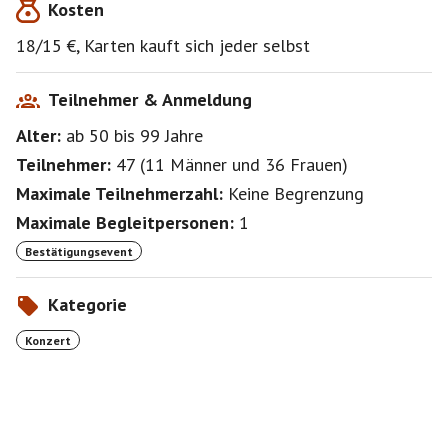
Kosten
Einlass ist wie immer dort eine Stunde früher. Wir
versuchen Plätze in den forderen Reihen auf der
18/15 €, Karten kauft sich jeder selbst
linken Seite zu bekommen, dort ist genug Platz zum
https://www.eventbrite.de/e/magic-of-queen-tickets-
Teilnehmer & Anmeldung
527126839567?aff=eand
Alter:
ab 50
bis 99
Jahre
Teilnehmer:
47
(
11 Männer
und
36 Frauen
)
Maximale Teilnehmerzahl:
Keine Begrenzung
Maximale Begleitpersonen:
1
Bestätigungsevent
Kategorie
Konzert