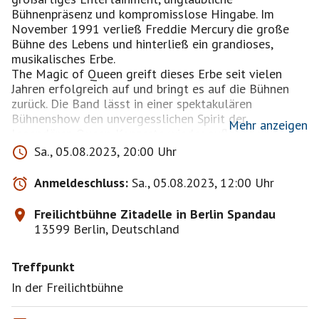
Bühnenpräsenz und kompromisslose Hingabe. Im
November 1991 verließ Freddie Mercury die große
Bühne des Lebens und hinterließ ein grandioses,
musikalisches Erbe.
The Magic of Queen greift dieses Erbe seit vielen
Jahren erfolgreich auf und bringt es auf die Bühnen
zurück. Die Band lässt in einer spektakulären
Bühnenshow den unvergesslichen Spirit der
Mehr anzeigen
legendären Queen-Konzerte wieder aufleben und
präsentiert damit eine, musikalische Verneigung vor
Sa., 05.08.2023, 20:00 Uhr
einer der größten Rockbands aller Zeiten.
Am Mikrofon steht dabei kein geringerer als der
Anmeldeschluss:
Sa., 05.08.2023, 12:00 Uhr
Ausnahmesänger Markus Engelstaedter, der schon mit
vielen nationalen und internationalen Stars und Bands
Freilichtbühne Zitadelle in Berlin Spandau
zusammen arbeitete.
13599 Berlin, Deutschland
Seine vier Oktaven umfassende Stimme und seine
mitreißenden Bühnenpräsenz sind die richtigen
Treffpunkt
Voraussetzungen, um die opulenten Rocksongs und
ergreifenden Balladen anspruchsvoll zu interpretieren.
In der Freilichtbühne
The Magic of Queen bringen den unvergleichbaren
Queen-Sound energiegeladen auf den Punkt.