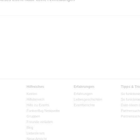
Hilfreiches
Erfahrungen
Tipps & Tri
Kosten
Erfahrungen
So funktionie
Hilfebereich
Liebesgeschichten
So funktioni
Hilfe zu Events
Eventberichte
Date-Ideen 
Funkenflug Netiquette
Partnersuch
Gruppen
Partnersuch
Freunde einladen
Blog
Liebeskram
Neue Ansicht