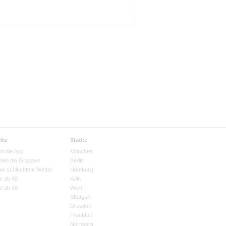
cks
Städte
rt die App
München
eren die Gruppen
Berlin
bei schlechtem Wetter
Hamburg
e ab 40
Köln
e ab 50
Wien
Stuttgart
Dresden
Frankfurt
Nürnberg