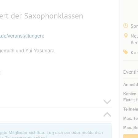
ert der Saxophonklassen
Son
Neu
n.de/veranstaltungen:
Ber
gemuth und Yui Yasunara
Kon
Eventi
d
Anmeld
Kosten
Eintritt
Teilneh
Max. Te
Max. Be
oggte Mitglieder sichtbar. Log dich ein oder melde dich