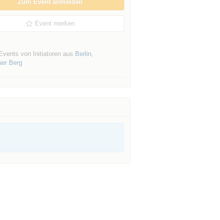
Zum Event anmelden
Event merken
Events von Initiatoren aus
Berlin
,
uer Berg