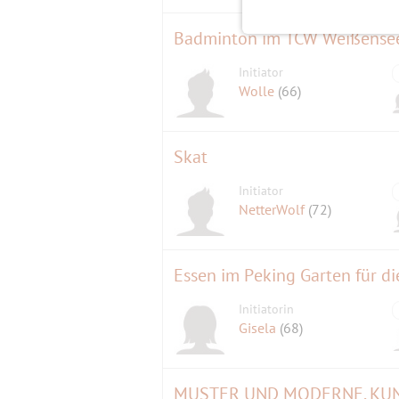
Badminton im TCW Weißense
Initiator
Wolle
(66)
Skat
Initiator
NetterWolf
(72)
Essen im Peking Garten für d
Initiatorin
Gisela
(68)