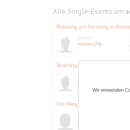
Alle Single-Events am
s
Bowling am Sonntag in Reinic
Initiator
Maratiri
(78)
Bowling am Sonntag in Reinic
Initiator
Maratiri
(78)
Wir verwenden Co
Der Weg durch die verbotene
Initiatorin
Gisela
(68)