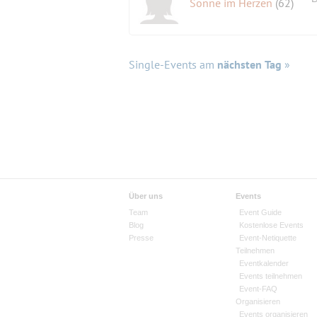
Sonne im Herzen
(62)
Single-Events am
nächsten Tag
»
Über uns
Events
Team
Event Guide
Blog
Kostenlose Events
Presse
Event-Netiquette
Teilnehmen
Eventkalender
Events teilnehmen
Event-FAQ
Organisieren
Events organisieren