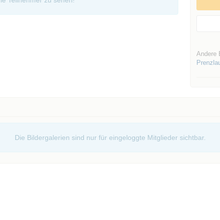
ie Teilnehmer zu sehen!
Andere 
Prenzla
Die Bildergalerien sind nur für eingeloggte Mitglieder sichtbar.