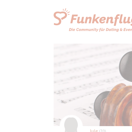
Jule
(70)