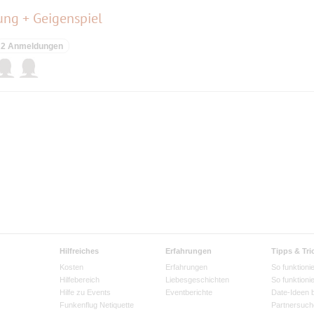
ung + Geigenspiel
2 Anmeldungen
Hilfreiches
Erfahrungen
Tipps & Tri
Kosten
Erfahrungen
So funktionie
Hilfebereich
Liebesgeschichten
So funktioni
Hilfe zu Events
Eventberichte
Date-Ideen 
Funkenflug Netiquette
Partnersuch