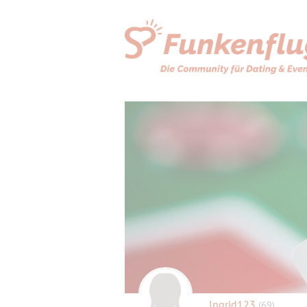
Ingrid123
(69)