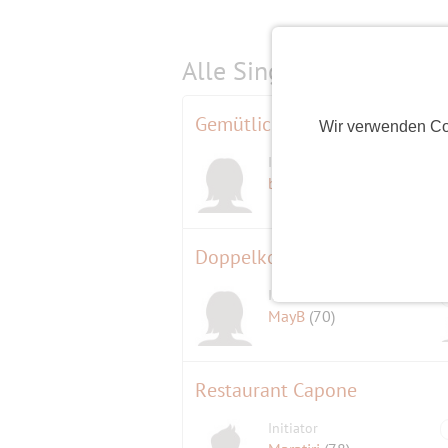
Alle Single-Events am
s
Gemütliches Frühstück am D
Wir verwenden Co
Initiatorin
berline
(82)
Doppelkopf
Initiatorin
MayB
(70)
Restaurant Capone
Initiator