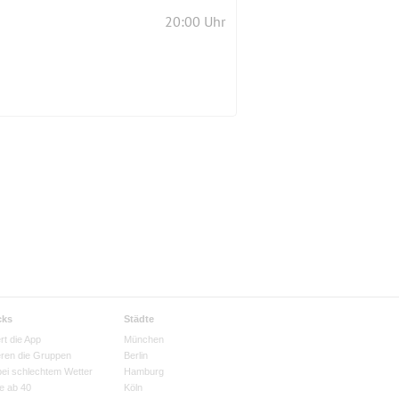
20:00 Uhr
cks
Städte
rt die App
München
eren die Gruppen
Berlin
bei schlechtem Wetter
Hamburg
e ab 40
Köln