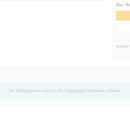
Max. Be
Andere 
Die Bildergalerien sind nur für eingeloggte Mitglieder sichtbar.