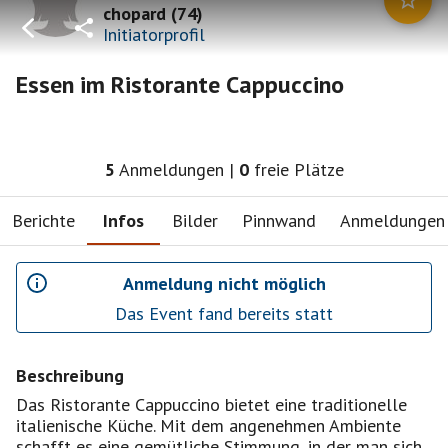
chopard
(
74
)
Initiatorprofil
Essen im Ristorante Cappuccino
5
Anmeldungen
|
0
freie Plätze
Berichte
Infos
Bilder
Pinnwand
Anmeldungen
Anmeldung nicht möglich
Das Event fand bereits statt
Beschreibung
Das Ristorante Cappuccino bietet eine traditionelle
italienische Küche. Mit dem angenehmen Ambiente
schafft es eine gemütliche Stimmung, in der man sich