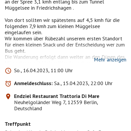
an der Spree 3,1 kmh entlang bis zum Tunnel
Müggelsee in Friedrichshagen .
Von dort sollten wir spätestens auf 4,5 kmh für die
folgenden 7,9 kmh zum kleinen Müggelsee
eingelaufen sein.
Wir kommen über Rübezahl unserem ersten Standort
für einen kleinen Snack und der Entscheidung wer zum
Bus geht.
Die Wanderung erfolgt dann weiter an den Dünen des
Mehr anzeigen
Müggelsees mit kleiner Wende nach rechts zum
kleinen Müggelsee Strand.
So., 16.04.2023, 11:00 Uhr
Dort ist unser Picknick vorgesehen, bei kühlerem
Wetter können wir gemeinsam zum Restaurant
Anmeldeschluss:
Sa., 15.04.2023, 22:00 Uhr
Trattoria Di Mare. Dazu zähle ich gerne die Teilnehmer
zwei bis eine Woche davor. Die Restaurantmitarbeiter
Endziel Restaurant Trattoria Di Mare
danken uns für eine rechtzeitige Anmeldung.
Neuhelgoländer Weg 7, 12559 Berlin,
Hinter den Dünen kommen wir zur Oderheimerstrasse
Deutschland
dem 168 Bus für die Rückfahrt zum PKW oder der
BVG.
Treffpunkt