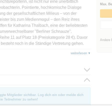
ichtsreporterin, ist nicht nur eine unerbittlich
Max. Be
obachterin. Pointierte, hochkomische Dialoge
g der gesellschaftlichen Milieus – von der
eister bis zum Medienmogul – den Reiz ihres
en für Katharina Thalbach, eine der beliebtesten
unverwechselbarer "Berliner Schnauze".
 Reihe 11 auf Platz 18 (Preiskategorie 28 €). Davor
Andere 
 besteht noch in die Ständige Vertretung gehen.
erviere dann einen Tisch.
weiterlesen
oggte Mitglieder sichtbar. Log dich ein oder melde dich
ie Teilnehmer zu sehen!