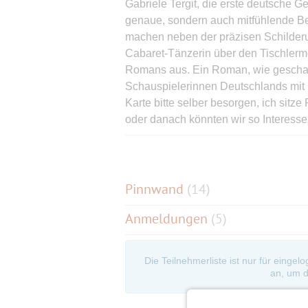
Gabriele Tergit, die erste deutsche Ger
genaue, sondern auch mitfühlende Be
machen neben der präzisen Schilderun
Cabaret-Tänzerin über den Tischlerm
Romans aus. Ein Roman, wie geschaff
Schauspielerinnen Deutschlands mit 
Karte bitte selber besorgen, ich sitze
oder danach könnten wir so Interesse
Bitte bei Anmeldung angeben. Ich res
Pinnwand
(
14
)
Anmeldungen
(5)
Die Teilnehmerliste ist nur für eingel
an, um d