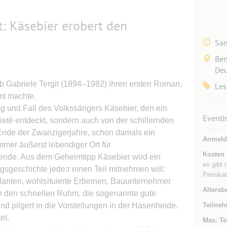
t: Käsebier erobert den
Sam
Ber
Deu
b Gabriele Tergit (1894–1982) ihren ersten Roman,
Les
mt machte.
ieg und Fall des Volkssängers Käsebier, den ein
Eventi
rieté entdeckt, sondern auch von der schillernden
 Ende der Zwanzigerjahre, schon damals ein
Anmeld
mmer äußerst lebendiger Ort für
Kosten
ende. Aus dem Geheimtipp Käsebier wird ein
es gibt 
gsgeschichte jede:r einen Teil mitnehmen will:
Preiskat
anten, wohlsituierte Erbinnen, Bauunternehmer
Altersb
n den schnellen Ruhm, die sogenannte gute
und pilgert in die Vorstellungen in der Hasenheide.
Teilneh
et.
Max. Te