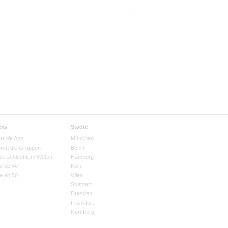
cks
Städte
rt die App
München
eren die Gruppen
Berlin
bei schlechtem Wetter
Hamburg
e ab 40
Köln
e ab 50
Wien
Stuttgart
Dresden
Frankfurt
Nürnberg