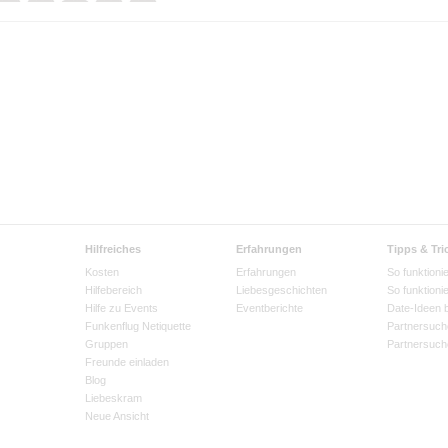
Hilfreiches
Erfahrungen
Tipps & Tri
Kosten
Erfahrungen
So funktionie
Hilfebereich
Liebesgeschichten
So funktioni
Hilfe zu Events
Eventberichte
Date-Ideen 
Funkenflug Netiquette
Partnersuch
Gruppen
Partnersuch
Freunde einladen
Blog
Liebeskram
Neue Ansicht