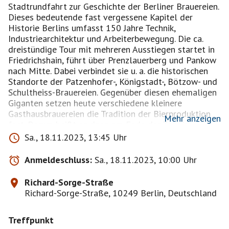
Stadtrundfahrt zur Geschichte der Berliner Brauereien.
Dieses bedeutende fast vergessene Kapitel der
Historie Berlins umfasst 150 Jahre Technik,
Industriearchitektur und Arbeiterbewegung. Die ca.
dreistündige Tour mit mehreren Ausstiegen startet in
Friedrichshain, führt über Prenzlauerberg und Pankow
nach Mitte. Dabei verbindet sie u. a. die historischen
Stand­orte der Patzenhofer-, Königstadt-, Bötzow- und
Schultheiss-Brauereien. Gegenüber diesen ehemaligen
Giganten setzen heute verschiedene kleinere
Gasthausbrauereien die Tradition der Bierproduktion
Mehr anzeigen
fort. Darum heißt es dann am Ende der Tour im
Brauhaus beim Genuss verschiedener selbstgebrauter
Sa., 18.11.2023, 13:45 Uhr
Biersorten: na denn ma Prost!
Tickets besorgt sich jeder selbst unter
Anmeldeschluss:
Sa., 18.11.2023, 10:00 Uhr
https://www.unter-berlin.de/Tickets.160.0.html
so
lange Vorrat reicht, Achtung es gibt zwei Termine bitte
Richard-Sorge-Straße
den am 18.11.2023.buchen,haltet euch ran.
Richard-Sorge-Straße, 10249 Berlin, Deutschland
Treffpunkt