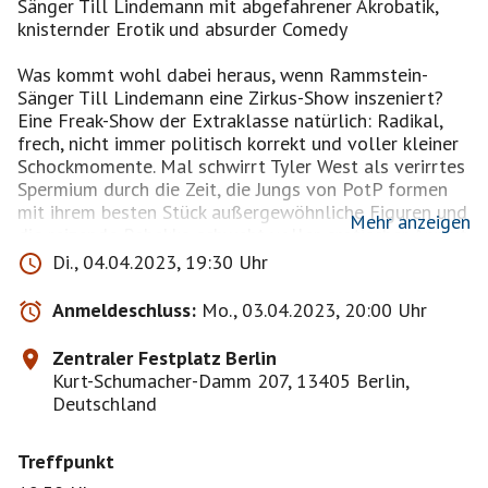
Sänger Till Lindemann mit abgefahrener Akrobatik,
knisternder Erotik und absurder Comedy
Was kommt wohl dabei heraus, wenn Rammstein-
Sänger Till Lindemann eine Zirkus-Show inszeniert?
Eine Freak-Show der Extraklasse natürlich: Radikal,
frech, nicht immer politisch korrekt und voller kleiner
Schockmomente. Mal schwirrt Tyler West als verirrtes
Spermium durch die Zeit, die Jungs von PotP formen
mit ihrem besten Stück außergewöhnliche Figuren und
Mehr anzeigen
die reizende Rebekka schwebt voller erotischer Anmut
unter der Kuppel. Ein Abend voller unglaublicher
Di., 04.04.2023, 19:30 Uhr
Auftritte, fernab vom Mainstream. Durch den Abend
führt der Comedian Kay Ray und für den passenden
Anmeldeschluss:
Mo., 03.04.2023, 20:00 Uhr
Sound sorgt eine fünfköpfige Live-Band.
Zentraler Festplatz Berlin
Sonderpreis ! Karten kaufe ich für uns.
Kurt-Schumacher-Damm 207, 13405 Berlin,
PK 3 für 24,90 € anstatt 39,00€
Deutschland
PK 2 für 32,90 € anstatt 49,00€
PK 1 für 34,90 € anstatt 59,00€ (wir haben diese PK
Treffpunkt
gewählt) für alle Anmeldungen
- 1,74€ = 33,16€