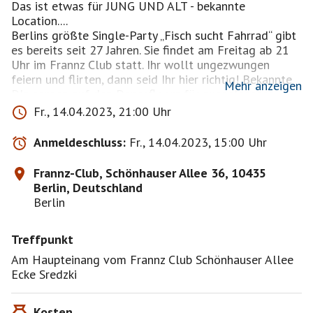
Das ist etwas für JUNG UND ALT - bekannte
Location....
Berlins größte Single-Party „Fisch sucht Fahrrad“ gibt
es bereits seit 27 Jahren. Sie findet am Freitag ab 21
Uhr im Frannz Club statt. Ihr wollt ungezwungen
feiern und flirten, dann seid Ihr hier richtig! Bekannte
Mehr anzeigen
DJs sorgen auf den Dancefloors für ausgelassene
Stimmung, während Amor Euch vielerlei Möglichkeiten
Fr., 14.04.2023, 21:00 Uhr
bietet, Euch kennenzulernen. Bei Amors Office erhaltet
Ihr auf Wunsch eine Aufklebe-Nummer. So könnt Ihr
Anmeldeschluss:
Fr., 14.04.2023, 15:00 Uhr
Nachrichten schreiben und empfangen, außerdem seht
Ihr, wer flirtbereit ist.
Frannz-Club, Schönhauser Allee 36, 10435
MUSIK:
Berlin, Deutschland
Berlin
Main Floor: Charts, 90er, 2000er, Black Music &
House
Treffpunkt
2. Floor: 80er & Rock
Am Haupteinang vom Frannz Club Schönhauser Allee
Ecke Sredzki
3. Floor: Speed Dating und dann LieblingsLiebesLieder
(ab 1.30 Uhr)
Kosten