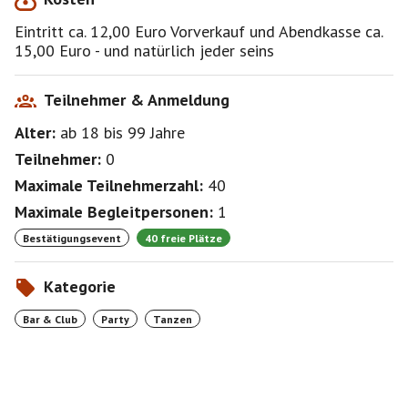
Eintritt ca. 12,00 Euro Vorverkauf und Abendkasse ca.
15,00 Euro - und natürlich jeder seins
SPECIALS:
• Speed-Dating im Salon (Anmeldung ab 22 Uhr)
Teilnehmer & Anmeldung
Alter:
ab 18
bis 99
Jahre
• Tanzkurs: 23 Uhr auf dem 2. Floor
Teilnehmer:
0
• Date Doctors
Maximale Teilnehmerzahl:
40
• Flirtbotschaften senden
Maximale Begleitpersonen:
1
Bestätigungsevent
40 freie Plätze
Mehr Informationen auch auf der Homepage vom
Frannz... Tickets - am besten vorher online kaufen
Kategorie
Tickets im Vorverkauf: (
www.eventbrite.de/o/fisch-
sucht-fahrrad-10141247264)
ca. 12,00 Euro. Bei
Bar & Club
Party
Tanzen
Fragen schickt eine PN es ist sicherlich cool...