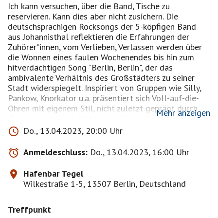
Ich kann versuchen, über die Band, Tische zu
reservieren. Kann dies aber nicht zusichern. Die
deutschsprachigen Rocksongs der 5-köpfigen Band
aus Johannisthal reflektieren die Erfahrungen der
Zuhörer*innen, vom Verlieben, Verlassen werden über
die Wonnen eines faulen Wochenendes bis hin zum
hitverdächtigen Song "Berlin, Berlin", der das
ambivalente Verhältnis des Großstädters zu seiner
Stadt widerspiegelt. Inspiriert von Gruppen wie Silly,
Pankow, Knorkator u.a. präsentiert sich Voll-auf-die-
Ohren mit eigenem Stil, nicht zuletzt geprägt durch
Mehr anzeigen
die herausragende Stimme der Sängerin. Das vor
kurzem veröffentlichte Album "Licht ist aus" geht in
Do., 13.04.2023, 20:00 Uhr
die Beine, ist ohrwurmig und macht Lust auf mehr!
Anmeldeschluss:
Do., 13.04.2023, 16:00 Uhr
Hafenbar Tegel
Wilkestraße 1-5, 13507 Berlin, Deutschland
Treffpunkt