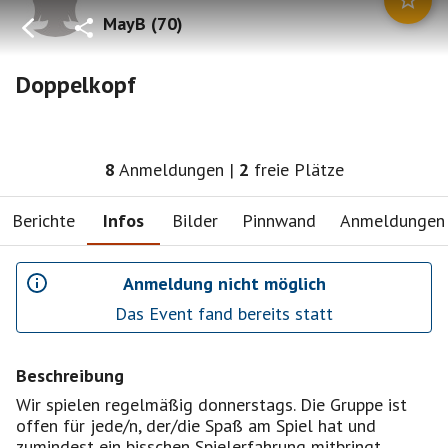
MayB
(
70
)
Doppelkopf
8
Anmeldungen
|
2
freie Plätze
Berichte
Infos
Bilder
Pinnwand
Anmeldungen
Anmeldung nicht möglich
Das Event fand bereits statt
Beschreibung
Wir spielen regelmäßig donnerstags. Die Gruppe ist
offen für jede/n, der/die Spaß am Spiel hat und
zumindest ein bisschen Spielerfahrung mitbringt.