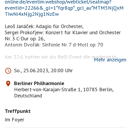
online.de/eventim.webshop/webticket/seatmap?
eventId=22266&_gl=1*fqr8qp*_gcl_au*MTM5NjQxM
TIwNi4xNjg2Njg1NzEw
Leoš Janáček: Adagio für Orchester,
Sergei Prokofjew: Konzert für Klavier und Orchester
Nr. 3 C-Dur op. 26,
Antonín Dvořák: Sinfonie Nr. 7 d-Moll op. 70
Am 22.6. hatten wir als BeSi-Event die moderierte
Mehr anzeigen
Probe im großen Sendesaal des rbb mit großem
Rundfunksinfonieorchester Berlin unter Anna Rakitina.
So., 25.06.2023, 20:00 Uhr
Es war wieder ein wunderbarer Hörgenuss. Dieses
heute geprobte Konzert eröffnet Freitag den Choriner
Berliner Philharmonie
Musiksommer, Samstag ist es im Konzerthaus Berlin
Herbert-von-Karajan-Straße 1, 10785 Berlin,
und Sonntag in der Philharmonie zu hören. Samstag
Deutschland
wird es auch im Deutschlandfunk gesendet.
Das Beste zum Schluss: Jeder Sitzplatz am Samstag
Treffpunkt
und Sonntag zu 15 Euro, wenn ihr online kurz vor dem
Bezahlvorgang den Code RSB23 eingebt. Je nach
Im Foyer
Platzpreis wird dann der Differenzbetrag zu 15 Euro
heruntergerechnet. Wir haben zwei Plätze Block A