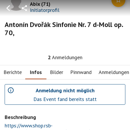
Abix
(
71
)
Initiatorprofil
Antonín Dvořák Sinfonie Nr. 7 d-Moll op.
70,
2
Anmeldungen
Berichte
Infos
Bilder
Pinnwand
Anmeldungen
Anmeldung nicht möglich
Das Event fand bereits statt
Beschreibung
https://www.shop.rsb-