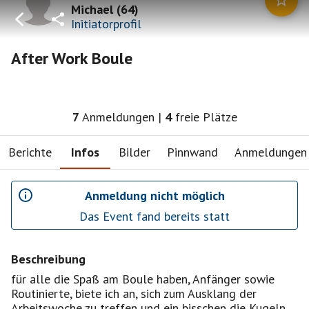
Michael
(
64
)
Initiatorprofil
After Work Boule
7
Anmeldungen
|
4
freie Plätze
Berichte
Infos
Bilder
Pinnwand
Anmeldungen
Anmeldung nicht möglich
Das Event fand bereits statt
Beschreibung
für alle die Spaß am Boule haben, Anfänger sowie
Routinierte, biete ich an, sich zum Ausklang der
Arbeitswoche zu treffen und ein bisschen die Kugeln