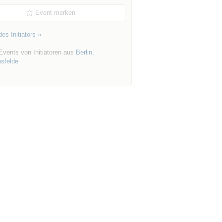
Event merken
es Initiators »
Events von Initiatoren aus
Berlin
,
hsfelde