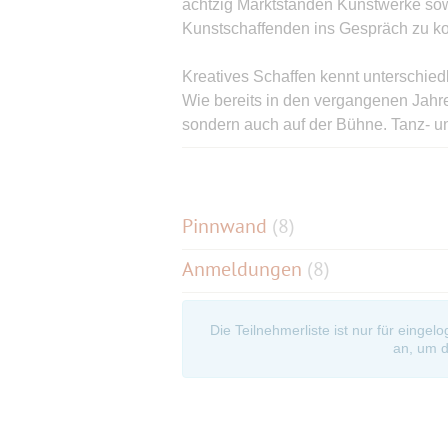
achtzig Marktständen Kunstwerke so
Kunstschaffenden ins Gespräch zu 
Kreatives Schaffen kennt unterschied
Wie bereits in den vergangenen Jahre
sondern auch auf der Bühne. Tanz- u
Das Programm bietet verschiedene Au
Dancegirls mit Ania & Jugendtreff21
Pinnwand
(
8
)
Kindergruppe der Kita Schlosskobol
Anmeldungen
(8)
Tanz im SpielWerk mit Lisa Bleiker
Die Teilnehmerliste ist nur für eingel
Schulband Raven’s Reverie des He
an, um d
Deutsch-Rockband Beatbratzen
Jugendband Tokeh, Preisträger bei J