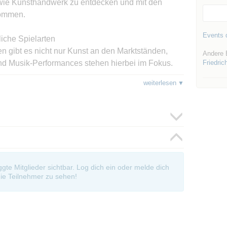
wie Kunsthandwerk zu entdecken und mit den
kommen.
Events d
liche Spielarten
n gibt es nicht nur Kunst an den Marktständen,
Andere 
nd Musik-Performances stehen hierbei im Fokus.
Friedric
fführungen, darunter:
weiterlesen
 aus dem KiJuNa
de
oggte Mitglieder sichtbar. Log dich ein oder melde dich
rmann-Ehlers-Gymnasiums
ie Teilnehmer zu sehen!
ugend musiziert