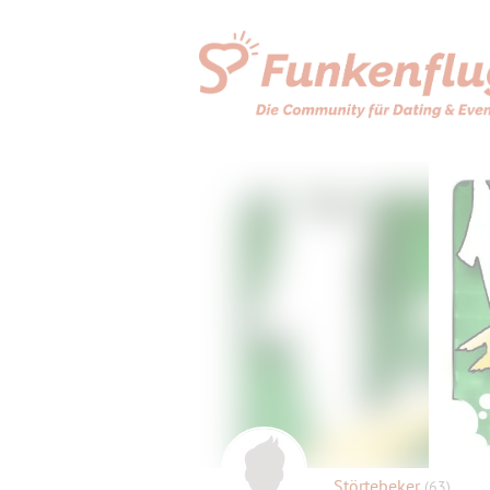
Störtebeker
(63)