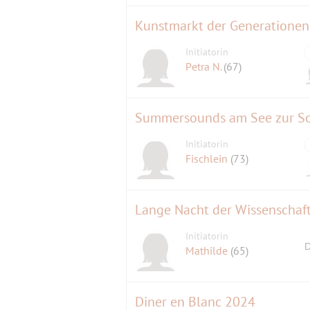
Zwei Einrichtungen in einem Haus
Kunstmarkt der Generationen 
Seit dem 1. Juni 1999 betreibt das St
Initiatorin
Lichterfelde und vereint dort einen Na
Petra N.
(67)
die Kindertagesstätte „Schlosskobold
Der Kunstmarkt der Generationen wird
Summersounds am See zur 
hinter dem Gutshaus veranstaltet.
Initiatorin
Fischlein
(73)
Anschließend Konzert: Beatbratzen 
Schlosspark Lichterfelde,
Lange Nacht der Wissenschaf
Hindenburgdamm 28, 12203 Berlin
Initiatorin
D
Anfahrt:
Mathilde
(65)
Bus 285, M85
Die Palette der angebotenen Waren ist
Diner en Blanc 2024