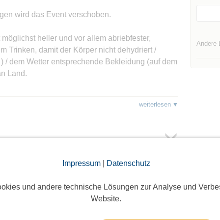
gen wird das Event verschoben.
möglichst heller und vor allem abriebfester,
Andere 
m Trinken, damit der Körper nicht dehydriert /
 ) / dem Wetter entsprechende Bekleidung (auf dem
an Land.
h.
weiterlesen
orbereitung auf die praktische Segelprüfung oder
.... bitte weitersagen !!!
n Tag mit euch.
Impressum
|
Datenschutz
oggte Mitglieder sichtbar. Log dich ein oder melde dich
okies und andere technische Lösungen zur Analyse und Verbe
ie Teilnehmer zu sehen!
Website.