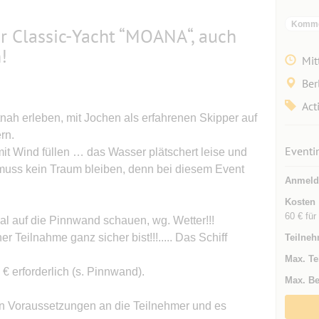
Kommer
r Classic-Yacht “MOANA“, auch
!
Mit
Ber
Act
nah erleben, mit Jochen als erfahrenen Skipper auf
rn.
Eventi
mit Wind füllen … das Wasser plätschert leise und
 muss kein Traum bleiben, denn bei diesem Event
Anmeld
Kosten
60 € für
al auf die Pinnwand schauen, wg. Wetter!!!
 Teilnahme ganz sicher bist!!!..... Das Schiff
Teilneh
Max. Te
€ erforderlich (s. Pinnwand).
Max. Be
en Voraussetzungen an die Teilnehmer und es