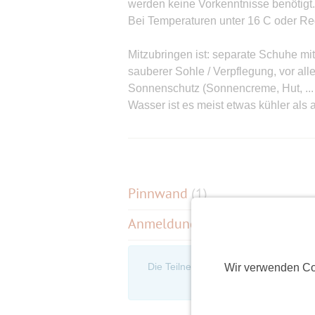
werden keine Vorkenntnisse benötigt.
Bei Temperaturen unter 16 C oder Re
Mitzubringen ist: separate Schuhe mit 
sauberer Sohle / Verpflegung, vor alle
Sonnenschutz (Sonnencreme, Hut, ...
Wasser ist es meist etwas kühler als 
Individuelle Termine sind auch möglic
Ich biete auch Privatunterricht zur V
Auffrischungskurse nach Absprache an .
Pinnwand
(
1
)
Anmeldungen
(2)
Ich freue mich auf einen interessante
LG Jochen
Die Teilnehmerliste ist nur für eingel
Wir verwenden Co
an, um d