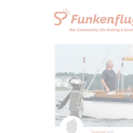
Sealine
(69)