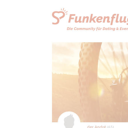
der André
(65)