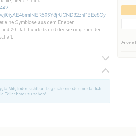
hte, hier der Link.
144?
5awjl0iyAE4brmINER506Y8jrUGND32zhPBEe8Oy
etet eine Symbiose aus dem Erleben
19. und 20. Jahrhunderts und der sie umgebenden
chaft.
Andere 
oggte Mitglieder sichtbar. Log dich ein oder melde dich
ie Teilnehmer zu sehen!