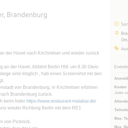
r, Brandenburg
Son
Bra
Deu
Aus
an der Havel nach Kirchmöser und wieder zurück
Eventi
 an der Havel, Abfahrt Berlin Hbf. um 8.30 Gleis
ustiege sind möglich , hab einen Screenshot mit den
Anmeld
gt.
enstadt von Brandenburg, in Kirchmöser erfahren
Kosten
Jeder s
 nach Brandenburg zurück.
ch beim Inder
https://www.restaurant-malabar.de/
Altersb
 uns wieder Richtung Berlin mit dem RE1
Teilneh
Max. Te
m von Picknick.
Max. Be