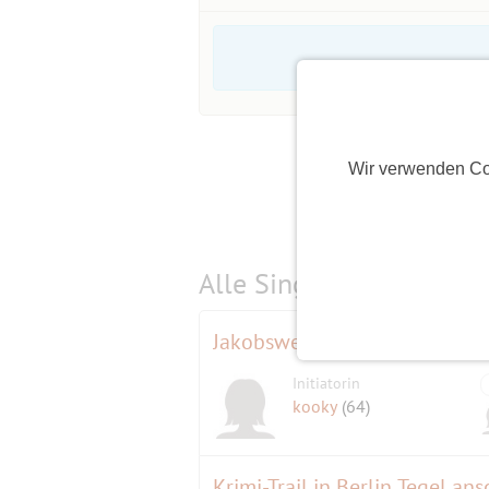
Wir verwenden Co
Alle Single-Events am
s
Jakobsweg FÜR LANGSAM L
Initiatorin
kooky
(64)
Krimi-Trail in Berlin Tegel an