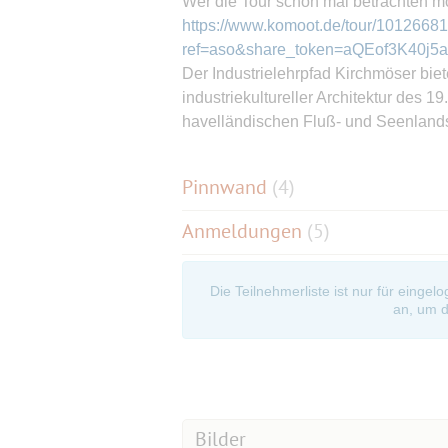
Wer die Tour schon mal betrachten möc
https://www.komoot.de/tour/1012668
ref=aso&share_token=aQEof3K40j
Der Industrielehrpfad Kirchmöser bi
industriekultureller Architektur des 
havelländischen Fluß- und Seenlands
Pinnwand
(
4
)
Anmeldungen
(5)
Die Teilnehmerliste ist nur für eingel
an, um d
Bilder