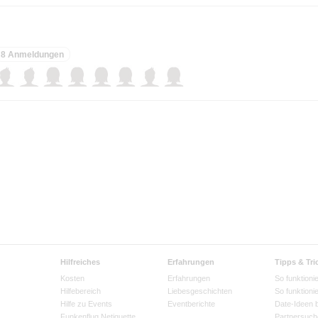
8 Anmeldungen
Hilfreiches
Erfahrungen
Tipps & Tri
Kosten
Erfahrungen
So funktionie
Hilfebereich
Liebesgeschichten
So funktioni
Hilfe zu Events
Eventberichte
Date-Ideen 
Funkenflug Netiquette
Partnersuch