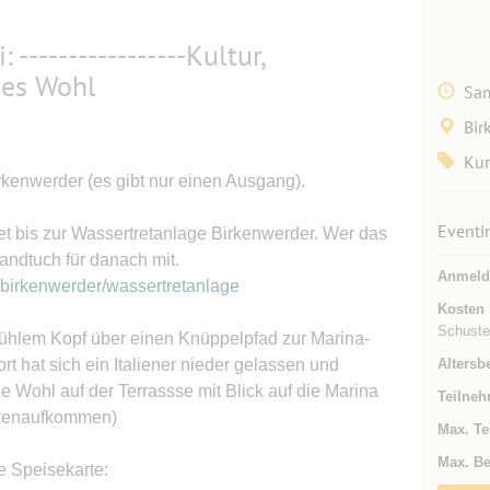
-----------------Kultur,
hes Wohl
Sam
Bir
Kun
rkenwerder (es gibt nur einen Ausgang).
Eventi
t bis zur Wassertretanlage Birkenwerder. Wer das
andtuch für danach mit.
Anmeld
-birkenwerder/wassertretanlage
Kosten
Schuste
kühlem Kopf über einen Knüppelpfad zur Marina-
t hat sich ein Italiener nieder gelassen und
Altersb
he Wohl auf der Terrassse mit Blick auf die Marina
Teilneh
ckenaufkommen)
Max. Te
Max. Be
ie Speisekarte: