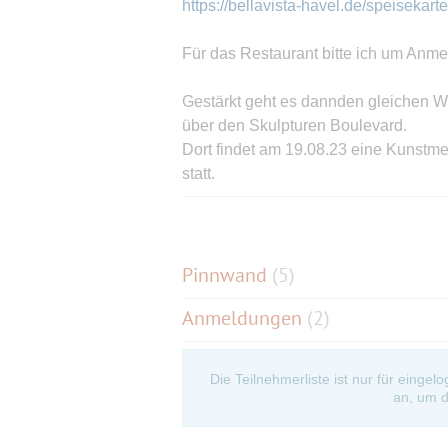
https://bellavista-havel.de/speisekarte
Für das Restaurant bitte ich um Anm
Gestärkt geht es dannden gleichen 
über den Skulpturen Boulevard.
Dort findet am 19.08.23 eine Kunstme
statt.
Wer Informationen über die Skulpture
PDF-Datei ausdrucken:
https://www.birkenwerder.de/tourismus
einrichtungen/skulpturen-boulevard
Pinnwand
(
5
)
Anmeldungen
(2)
Die gesamte Strecke ist ca 10 km lang
gehen, und Hund Willi wird uns begle
Die Teilnehmerliste ist nur für eingel
Bestätigungsevent: et kütt, wie et kütt
an, um d
Bei Regen, der länger anhält, oder ho
Generell ist es zu empfehlen sich 