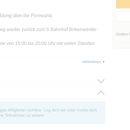
eldung über die Pinnwand.
Weg wieder zurück zum S Bahnhof Birkenwerder
Andere 
ile von 15:00 bis 20:00 Uhr mit vielen Ständen
n haben möchte, kann sich im folgenden Link die
weiterlesen
-und-kultur/tourismus/kulturelle-
. Ich gehe ein zügiges Tempo, bitte nicht spazieren
iten.
oggte Mitglieder sichtbar. Log dich ein oder melde dich
, oder wie ich es mag.
ie Teilnehmer zu sehen!
hen Temperaturen findet die Wanderung nicht statt.
morgens nochmals wegen Änderungen einzuloggen.