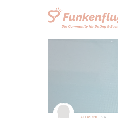
ALLinONE
(60)