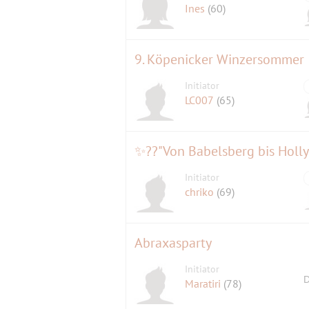
Ines
(60)
9. Köpenicker Winzersommer
Initiator
LC007
(65)
✨??"Von Babelsberg bis Hol
Initiator
chriko
(69)
Abraxasparty
Initiator
D
Maratiri
(78)