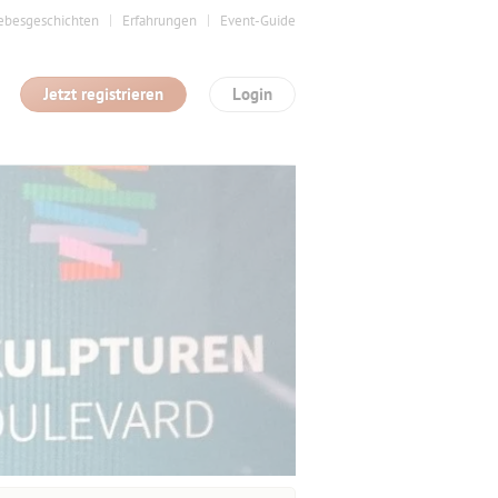
ebesgeschichten
Erfahrungen
Event-Guide
Jetzt registrieren
Login