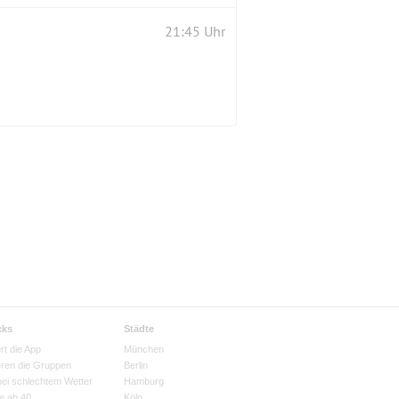
21:45 Uhr
cks
Städte
rt die App
München
eren die Gruppen
Berlin
bei schlechtem Wetter
Hamburg
e ab 40
Köln