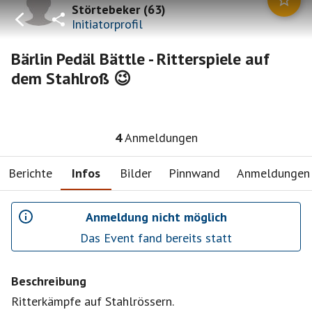
Störtebeker
(
63
)
Initiatorprofil
Bärlin Pedäl Bättle - Ritterspiele auf
dem Stahlroß 😉
4
Anmeldungen
Berichte
Infos
Bilder
Pinnwand
Anmeldungen
Anmeldung nicht möglich
Das Event fand bereits statt
Beschreibung
Ritterkämpfe auf Stahlrössern.