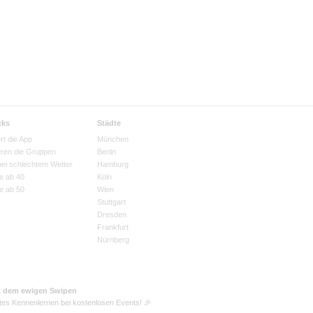
cks
Städte
rt die App
München
eren die Gruppen
Berlin
bei schlechtem Wetter
Hamburg
e ab 40
Köln
e ab 50
Wien
Stuttgart
Dresden
Frankfurt
Nürnberg
t dem ewigen Swipen
tes Kennenlernen bei kostenlosen Events! 🎉