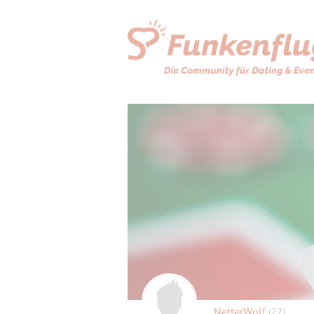
NetterWolf
(72)