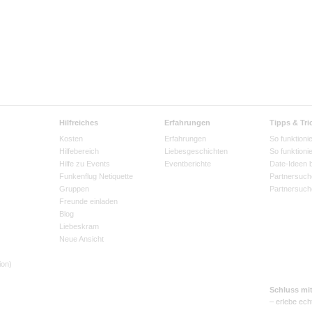
Hilfreiches
Erfahrungen
Tipps & Tri
Kosten
Erfahrungen
So funktionie
Hilfebereich
Liebesgeschichten
So funktioni
Hilfe zu Events
Eventberichte
Date-Ideen 
Funkenflug Netiquette
Partnersuch
Gruppen
Partnersuch
Freunde einladen
Blog
Liebeskram
Neue Ansicht
ion)
Schluss mi
– erlebe ech