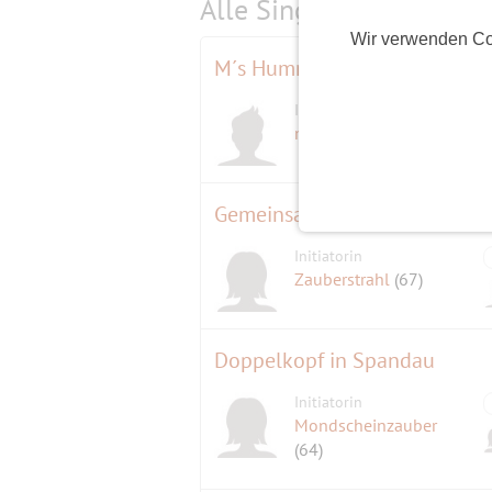
Alle Single-Events am
s
Wir verwenden Co
M´s Hummer Dinner
Initiator
mik-a
(74)
Gemeinsam Feuerzangenbowl
Initiatorin
Zauberstrahl
(67)
Doppelkopf in Spandau
Initiatorin
Mondscheinzauber
(64)