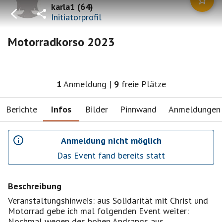
karla1
(
64
)
Initiatorprofil
Motorradkorso 2023
1
Anmeldung
|
9
freie Plätze
Berichte
Infos
Bilder
Pinnwand
Anmeldungen
Anmeldung nicht möglich
Das Event fand bereits statt
Beschreibung
Veranstaltungshinweis: aus Solidarität mit Christ und
Motorrad gebe ich mal folgenden Event weiter:
Nochmal wegen des hohen Andrangs aus