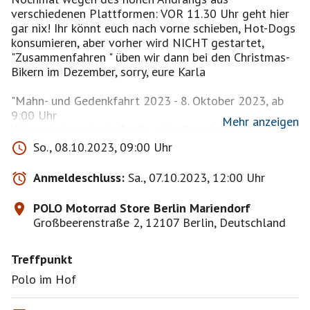
verschiedenen Plattformen: VOR 11.30 Uhr geht hier
gar nix! Ihr könnt euch nach vorne schieben, Hot-Dogs
konsumieren, aber vorher wird NICHT gestartet,
"Zusammenfahren " üben wir dann bei den Christmas-
Bikern im Dezember, sorry, eure Karla
"Mahn- und Gedenkfahrt 2023 - 8. Oktober 2023, ab
9:00 Uhr
Mehr anzeigen
Wir gedenken der in Berlin oder Brandenburg tödlich
verunglückten Motorradfahrer der vergangenen
So., 08.10.2023, 09:00 Uhr
Saison.
Mahn und Gedenkfahrt 2023
Anmeldeschluss:
Sa., 07.10.2023, 12:00 Uhr
FLYER
TREFFPUNKT:
POLO Motorrad Store Berlin Mariendorf
ab 9:00 Uhr - Polo Mariendorf
Großbeerenstraße 2, 12107 Berlin, Deutschland
Großbeerenstr. 2, 12107 Berlin
Wir werden den Teilnehmern eine kleine Getränke-
Treffpunkt
(Kaffee und Tee, Wasser) und Kuchenauswahl anbieten
können!
Polo im Hof
Die Toiletten bei Polo werden geöffnet sein.
Gedenkgottesdienst: