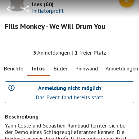
Ines
(
60
)
Initiatorprofil
Fills Monkey - We Will Drum You
3
Anmeldungen
|
1
freier Platz
Berichte
Infos
Bilder
Pinnwand
Anmeldungen
Anmeldung nicht möglich
Das Event fand bereits statt
Beschreibung
Yann Coste und Sébastien Rambaud lernten sich bei
der Demo eines Schlagzeuglieferanten kennen. Die
beiden französischen Profis hatten neben dem Beat