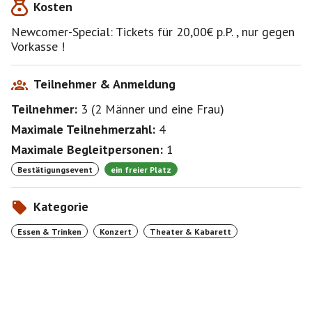
Kosten
Umtausch ausgeschlossen !
Wenn jemand nicht kann, versuche ich oder du eine
Newcomer-Special: Tickets für 20,00€ p.P. , nur gegen
Ersatzperson zu finden.
Vorkasse !
Zuerst natürlich die Warteliste, deshalb melde dich
bitte ab !
Dann können auch andere BeSi's den freien Platz
Teilnehmer & Anmeldung
sehen.
Teilnehmer:
3
(
2 Männer
und
eine Frau
)
Geld zahle ich nach Einzahlung von der Ersatzperson
per Überweisung
Maximale Teilnehmerzahl:
4
an dich aus.
Maximale Begleitpersonen:
1
Bestätigungsevent
ein freier Platz
Kategorie
Essen & Trinken
Konzert
Theater & Kabarett