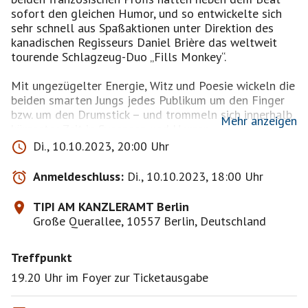
sofort den gleichen Humor, und so entwickelte sich
sehr schnell aus Spaßaktionen unter Direktion des
kanadischen Regisseurs Daniel Brière das weltweit
tourende Schlagzeug-Duo „Fills Monkey“.
Mit ungezügelter Energie, Witz und Poesie wickeln die
beiden smarten Jungs jedes Publikum um den Finger
bzw. um den Drumstick – und trommeln sich innerhalb
Mehr anzeigen
kürzester Zeit in Synapsen und Herzen.
Di., 10.10.2023, 20:00 Uhr
Eine außergewöhnliche Show zwischen akustischer
Vergangenheit und digitaler Zukunft, mit einem Mix
Anmeldeschluss:
Di., 10.10.2023, 18:00 Uhr
von Rock bis Heavy Metal, Jazz, Klassik, Latino und
Elektro: We Will Drum You!
TIPI AM KANZLERAMT Berlin
Große Querallee, 10557 Berlin, Deutschland
Deutschland- Premiere
Treffpunkt
Ermäßigte Tickets erhalten: Arbeitslose 12,50€
Bei Bedarf, bitte eine private Nachricht an mich !
19.20 Uhr im Foyer zur Ticketausgabe
Karten (kaufe ich für uns) sind von Rücknahme und