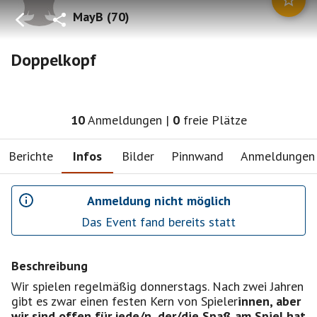
MayB
(
70
)
Doppelkopf
10
Anmeldungen
|
0
freie Plätze
Berichte
Infos
Bilder
Pinnwand
Anmeldungen
Anmeldung nicht möglich
Das Event fand bereits statt
Beschreibung
Wir spielen regelmäßig donnerstags. Nach zwei Jahren
gibt es zwar einen festen Kern von Spieler
innen, aber
wir sind offen für jede/n, der/die Spaß am Spiel hat