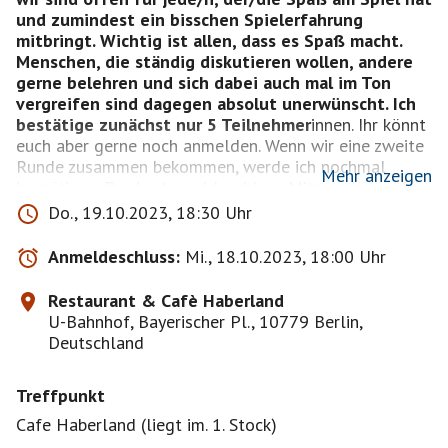
und zumindest ein bisschen Spielerfahrung
mitbringt. Wichtig ist allen, dass es Spaß macht.
Menschen, die ständig diskutieren wollen, andere
gerne belehren und sich dabei auch mal im Ton
vergreifen sind dagegen absolut unerwünscht. Ich
bestätige zunächst nur 5 Teilnehmer
innen. Ihr könnt
euch aber gerne noch anmelden. Wenn wir eine zweite
Runde zusammen bekommen, werde ich nochmal
Mehr anzeigen
bestätigen. Da der Anmeldeschluss Mittwochabend
ist, kann das also auch kurzfristig sein. Wem das zu
Do., 19.10.2023, 18:30 Uhr
lange dauert, melde sich bitte gleich wieder ab.
Maximal bekommen wir nur zwei Tische im Haberland
Anmeldeschluss:
Mi., 18.10.2023, 18:00 Uhr
und spielen deshalb auch schon mal zu sechst. Im
Übrigen behalte ich mir vor, nicht unbedingt nach der
Restaurant & Cafè Haberland
Reihenfolge der Anmeldungen vorzugehen.
U-Bahnhof, Bayerischer Pl., 10779 Berlin,
Deutschland
Treffpunkt
Cafe Haberland (liegt im. 1. Stock)