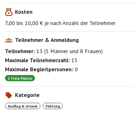
9.09 Uhr ab Zoologischer Garten
Kosten
9.13 Uhr ab Berlin-Charlottenburg
(Ich steige in Potsdam um 9.31 Uhr dazu.)
7,00 bis 10,00 € je nach Anzahl der Teilnehmer
10.47 Uhr an Magdeburg
Umsteigen
Teilnehmer & Anmeldung
11.08 Uhr Regio 11 nach Quedlinburg
Teilnehmer:
13
(
5 Männer
und
8 Frauen
)
12.23 Uhr Ankunft
Maximale Teilnehmerzahl:
15
Maximale Begleitpersonen:
0
Rückfahrt
Stündlich z.B. 18.33 Uhr, 19.36 Uhr, …
2 freie Plätze
Kategorie
Ausflug & Urlaub
Führung