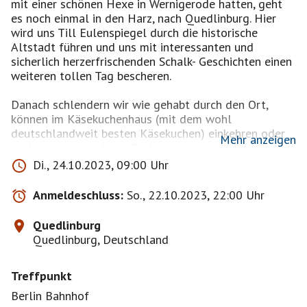
mit einer schönen Hexe in Wernigerode hatten, geht
es noch einmal in den Harz, nach Quedlinburg. Hier
wird uns Till Eulenspiegel durch die historische
Altstadt führen und uns mit interessanten und
sicherlich herzerfrischenden Schalk- Geschichten einen
weiteren tollen Tag bescheren.
Danach schlendern wir wie gehabt durch den Ort,
können im Käsekuchenhaus (mit dem wohl
deutschlandweit besten Käsekuchen) einkehren oder
Mehr anzeigen
auch in einem anderen Restaurant.
Di., 24.10.2023, 09:00 Uhr
http://www.tourismus-quedlinburg.de/eulenspiegel-
Anmeldeschluss:
So., 22.10.2023, 22:00 Uhr
f%C3%BChrung/
Quedlinburg
Käsekuchenhaus:
https://kaesekuchenbaeckerei.de/
Quedlinburg, Deutschland
Treffpunkt
Anfahrt
Regio 1 nach Magdeburg
Berlin Bahnhof
9.03 Uhr ab Berlin Hbf