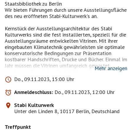
Staatsbibliothek zu Berlin
Wir bieten Führungen durch unsere Ausstellungsfläche
des neu eröffneten Stabi-Kulturwerk's an.
Kernstück der Ausstellungsarchitektur des Stabi
Kulturwerks sind die fest installierten, speziell für die
Ausstellungsräume entwickelten Vitrinen. Mit ihrer
eingebauten Klimatechnik gewährleisten sie optimale
konservatorische Bedingungen zur Präsentation
kostbarer Handschriften, Drucke und Bücher. Einmal im
Jahr müssen die Vitrinen umfangreich gewartet
Mehr anzeigen
werden, wofür wir das Stabi Kulturwerk fünf Tage
schließen müssen.
Do., 09.11.2023, 15:00 Uhr
Eintritt frei
Anmeldeschluss:
Do., 09.11.2023, 12:00 Uhr
Barrierefreier Zugang
Stabi Kulturwerk
Unter den Linden 8, 10117 Berlin, Deutschland
Wechselausstellungen im Stabi Kulturwerk
Treffpunkt
»Der Mensch braucht Geschichten«. Otfried Preußler