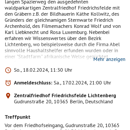
langen Spazierweg den ausgedehnten
waldparkartigen Zentralfriedhof Friedrichsfelde mit
den Gräbern z.B. der Bildhauerin Käthe Kollwitz, des
Gründers der gleichnamigen Sternwarte Friedrich
Archenhold, des Filmemachers Konrad Wolf und von
Karl Liebknecht und Rosa Luxemburg. Nebenbei
erfahren wir Wissenswertes über den Bezirk
Lichtenberg, wo beispielsweise durch die Firma Abel
sinnvolle Haushaltshelfer erfunden wurden oder in
einer "Stadtfarm" afrikanische Welse gezüchtet
Mehr anzeigen
werden.
Anschließend finden wir sicher in einer der
So., 18.02.2024, 11:30 Uhr
gastronomischen Möglichkeiten auf dem Weg zum Bf.
Lichtenberg noch ein Plätzchen zum Plausch.
Anmeldeschluss:
Sa., 17.02.2024, 21:00 Uhr
Bitte denkt an festes Schuhwerk und der Witterung
angepasste Kleidung! Da man bei einer Führung öfter
Zentralfriedhof Friedrichsfelde Lichtenberg
steht, ist es erfahrungsgemäß oft gefühlt kälter, als
Gudrunstraße 20, 10365 Berlin, Deutschland
es der Temperatur entspricht. Veranstaltungsdauer: 2,5
Treffpunkt
Vor dem Friedhofseingang, Gudrunstraße 20, 10365