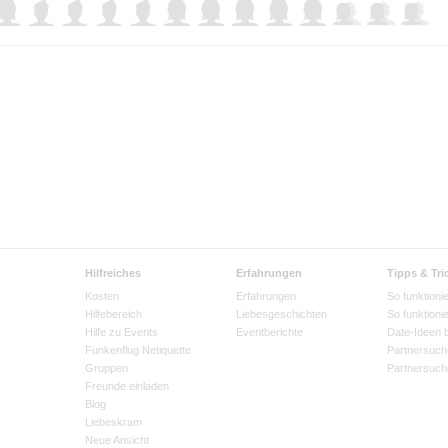
Hilfreiches
Erfahrungen
Tipps & Tri
Kosten
Erfahrungen
So funktionie
Hilfebereich
Liebesgeschichten
So funktioni
Hilfe zu Events
Eventberichte
Date-Ideen 
Funkenflug Netiquette
Partnersuch
Gruppen
Partnersuch
Freunde einladen
Blog
Liebeskram
Neue Ansicht