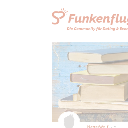
NetterWolf
(72)