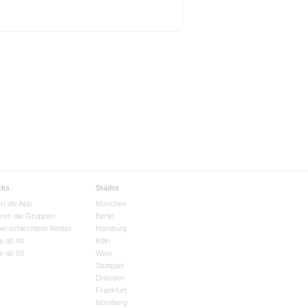
cks
Städte
rt die App
München
eren die Gruppen
Berlin
bei schlechtem Wetter
Hamburg
e ab 40
Köln
e ab 50
Wien
Stuttgart
Dresden
Frankfurt
Nürnberg