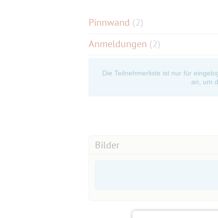
Pinnwand
(
2
)
Anmeldungen
(2)
Die Teilnehmerliste ist nur für eingel
an, um d
Bilder