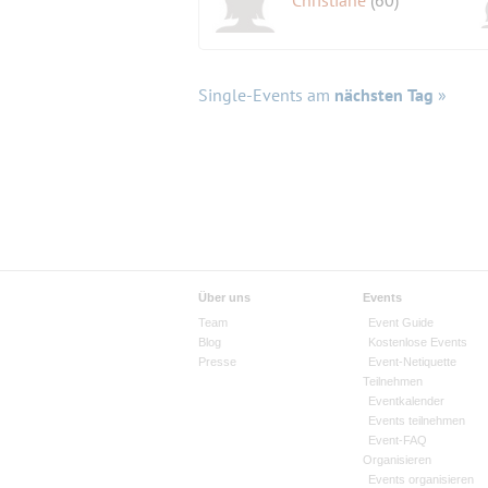
Christiane
(60)
Single-Events am
nächsten Tag
»
Über uns
Events
Team
Event Guide
Blog
Kostenlose Events
Presse
Event-Netiquette
Teilnehmen
Eventkalender
Events teilnehmen
Event-FAQ
Organisieren
Events organisieren