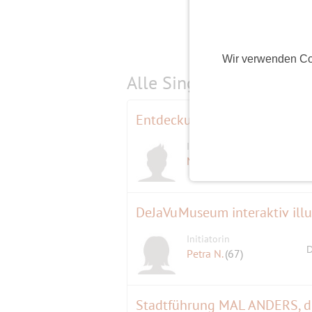
Wir verwenden Co
Alle Single-Events am
s
Entdeckungen in einer alten S
Initiator
Maratiri
(78)
DeJaVuMuseum interaktiv illu
Initiatorin
D
Petra N.
(67)
Stadtführung MAL ANDERS, d