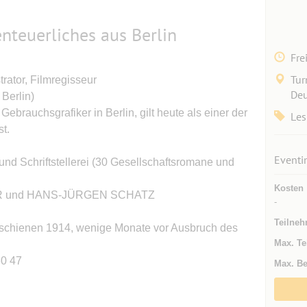
nteuerliches aus Berlin
Fre
Tur
trator, Filmregisseur
Deu
Berlin)
 Gebrauchsgrafiker in Berlin, gilt heute als einer der
Les
t.
Eventi
und Schriftstellerei (30 Gesellschaftsromane und
Kosten
ER und HANS-JÜRGEN SCHATZ
-
Teilneh
, erschienen 1914, wenige Monate vor Ausbruch des
Max. Te
30 47
Max. Be