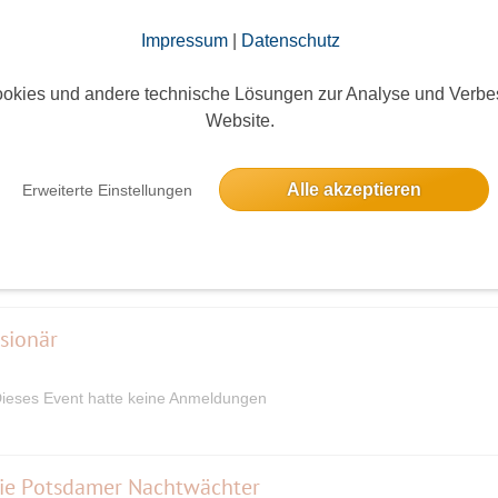
Impressum
|
Datenschutz
okies und andere technische Lösungen zur Analyse und Verbe
Website.
elben Tag
tadt auf drei Inseln
Alle akzeptieren
Erweiterte Einstellungen
7 Anmeldungen
sionär
ieses Event hatte keine Anmeldungen
ie Potsdamer Nachtwächter