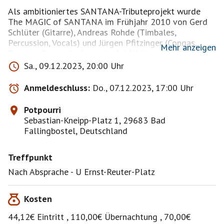
Als ambitioniertes SANTANA-Tributeprojekt wurde
The MAGIC of SANTANA im Frühjahr 2010 von Gerd
Schlüter (Gitarre), Andreas Rohde (Timbales,
Percussion, Vocals) und Jürgen Pfitzinger (Congas,
Mehr anzeigen
Bongos, Percussion) gegründet. Weitere Musiker sind
Jens Skwirblies (Keyboards), Martin Hohmeier (Bass),
Sa., 09.12.2023, 20:00 Uhr
Oliver Steinwede (Drums), Pablo Escayola (Conga,
Bongos, Percussion) und Oliver Schröder (Gitarre und
Anmeldeschluss:
Do., 07.12.2023, 17:00 Uhr
Gesang). Die Ansprüche waren von Beginn an hoch.
Potpourri
Gerd Schlüter & Carlos Santana 1991← Gerd Schlüter
Sebastian-Kneipp-Platz 1, 29683 Bad
und Carlos Santana 1991
Fallingbostel, Deutschland
Maßstab konnte nur SANTANA selbst sein. Um die
Treffpunkt
Musik so authentisch wie möglich klingen zu lassen,
orientierten sich The MAGIC of SANTANA auch bei
Nach Absprache - U Ernst-Reuter-Platz
den Instrumenten und der Verstärkertechnik soweit
wie möglich am Original. Doch was sich daraus
Kosten
entwickelte, sprengte schnell den Rahmen des
Erwarteten und führte bereits zu vielen „magischen
44,12€ Eintritt , 110,00€ Übernachtung , 70,00€
Momenten“. Immer mehr aktuelle und ehemalige