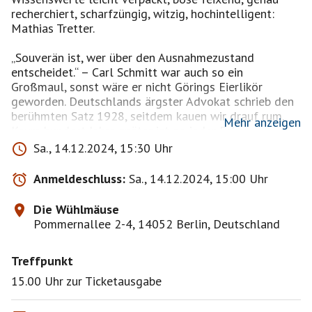
recherchiert, scharfzüngig, witzig, hochintelligent:
Mathias Tretter.
„Souverän ist, wer über den Ausnahmezustand
entscheidet.“ – Carl Schmitt war auch so ein
Großmaul, sonst wäre er nicht Görings Eierlikör
geworden. Deutschlands ärgster Advokat schrieb den
berühmten Satz 1928, seitdem kauen wir drauf rum.
Mehr anzeigen
Kaum hundert Jahre später ist an jeder Ecke
Ausnahmezustand – aber wer ist Souverän?
Sa., 14.12.2024, 15:30 Uhr
Die einen sagen so, die anderen: das Volk, die Wahrheit
Anmeldeschluss:
Sa., 14.12.2024, 15:00 Uhr
liegt wie immer ganz woanders. Mathias Tretter findet
sie mal wieder bei Freund Ansgar: „Bekifft sein ist
Die Wühlmäuse
Ausnahmezustand, und ich hab’ mich für ihn
Pommernallee 2-4, 14052 Berlin, Deutschland
entschieden.“ Der Demokratie mag die Herrschaft
allmählich abhanden kommen, deshalb muss man
Treffpunkt
noch lange nicht die Selbstbeherrschung verlieren. Es
sei denn, man nässt sich ein vor Lachen – aber ist das
15.00 Uhr zur Ticketausgabe
nicht das Souveränste überhaupt?