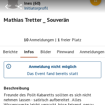
Ines
(
60
)
Initiatorprofil
Mathias Tretter _ Souverän
10
Anmeldungen
|
1
freier Platz
Berichte
Infos
Bilder
Pinnwand
Anmeldungen
Anmeldung nicht möglich
Das Event fand bereits statt
Beschreibung
Freunde des Polit-Kabaretts sollten es sich nicht
nehmen lassen - satirisch aufbereitet . Alles
Wissenswerte leicht verpackt, böse feixend, genau