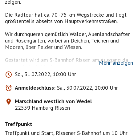
zeigen.
Die Radtour hat ca. 70 -75 km Wegstrecke und liegt
größtenteils abseits von Hauptverkehrsstraßen.
Wir durchqueren gemütlich Wälder, Auenlandschaften
und Rosengärten, vorbei an Deichen, Teichen und
Mooren, über Felder und Wiesen.
Gestartet wird am S-Bahnhof Rissen am Ausgang da
Mehr anzeigen
wo der Fahrstuhl ist.
Der Weg führt uns von Rissen durchs Schnarkenmoor
So., 31.07.2022, 10:00 Uhr
über Uetersen nach Elmshorn, am Deich der Krückau
nach Seester, weiter nach Klevendeich, dann ein
Anmeldeschluss:
Sa., 30.07.2022, 20:00 Uhr
kleines Stück entlang der Pinnau und weiter über
Holm wieder zurück nach Rissen.
Marschland westlich von Wedel
22559 Hamburg Rissen
Wir finden auf der Strecke außer sehr viel Natur, einen
Bäcker und ein Eis-Café oder Hof-Café die wir dann
Treffpunkt
auch ansteuern. Zusätzlich werden wir auf halben Weg,
an der Krückau, gemütlich Picknicken. Dort können wir
Treffpunkt und Start, Rissener S-Bahnhof um 10 Uhr
der kleinsten Fähre Deutschlands beim Übersetzen