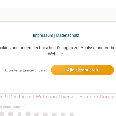
sein sollte würde ich mich per Pinnwand &
und die Fahrt ggf. entsprechend verschieben.
hrt) 0162 / 722 00 61
reitagabend in eure Postfächer oder an die
Die Bildergalerien sind nur für eingeloggte Mitglieder sichtbar.
Impressum
|
Datenschutz
okies und andere technische Lösungen zur Analyse und Verbe
Website.
Alle akzeptieren
Erweiterte Einstellungen
elben Tag
io 9 Der Tag mit Wolfgang Thierse – Humboldtforum
9 Anmeldungen