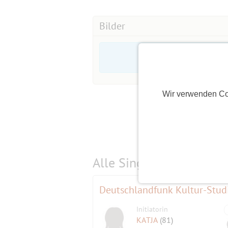
Wind) nicht statt. Wenn das der Fall 
Gruppennachricht kurzfristig melden 
Bilder
Notfall-Handy (nur für den Tag der Fa
Schaut daher doch noch mal ggf. am F
Pinnwand.
Wir verwenden Co
Alle Single-Events am
s
Deutschlandfunk Kultur-Stud
Initiatorin
KATJA
(81)