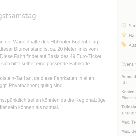
ngstsamstag
Sam
Ha
 in der Wandelhalle des Hbf (roter Bodenbelag)
Aus
dieser Blumenstand ist ca. 20 Meter links vom
Diese Fahrt findet auf Basis des 49 Euro-Ticket
t sich bitte selber eine passende Fahrkarte.
Eventi
Anmeld
olstein-Tarif an, da diese Fahrkarten in allen
Uhr
f. Privatbahnen) gültig sind.
Kosten
Eigenen 
st pünktlich treffen könnten da die Regionalzüge
ller sein können als normal.
Teilneh
einer au
Max. Te
Max. Be