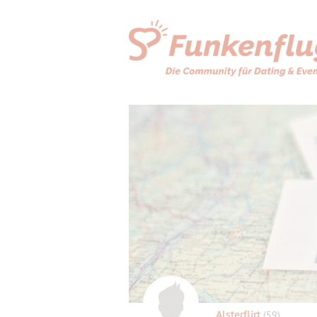
Alsterflirt
(59)