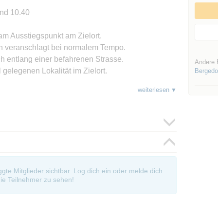
und 10.40
am Ausstiegspunkt am Zielort.
 h veranschlagt bei normalem Tempo.
h entlang einer befahrenen Strasse.
Andere 
 gelegenen Lokalität im Zielort.
Bergedo
on ab 14.30 Uhr) reserviert.
weiterlesen
Wanderschuhe, etwas zum Trinken, ev. Sonnenbrille
tes Wetter 😎
ielort halbstündlich möglich.
sichter begrüßen zu können,
oggte Mitglieder sichtbar. Log dich ein oder melde dich
nicht ausschließlich in der Reihenfolge der
ie Teilnehmer zu sehen!
 ungünstiger Witterung (Dauerregen oder starkem