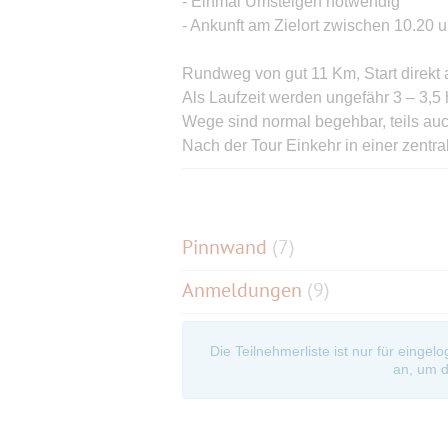
- Einmal Umsteigen notwendig
- Ankunft am Zielort zwischen 10.20 
Rundweg von gut 11 Km, Start direkt 
Als Laufzeit werden ungefähr 3 – 3,5
Wege sind normal begehbar, teils auc
Nach der Tour Einkehr in einer zentral
Plätze hierfür ab 15 Uhr (ev. auch sch
Mitzubringen: normale Laufschuhe / 
sowie (wichtig!) gute Laune sowie gu
Pinnwand
(
7
)
Anmeldungen
(9)
Rückfahrtmöglichkeiten vom unserem Z
Würde mich freuen hier auch neue Ge
Die Teilnehmerliste ist nur für eingel
daher kann es u.U. auch sein das ich 
an, um d
Anmeldungen bestätige.
Wichtig: Diese Tagesfahrt findet bei