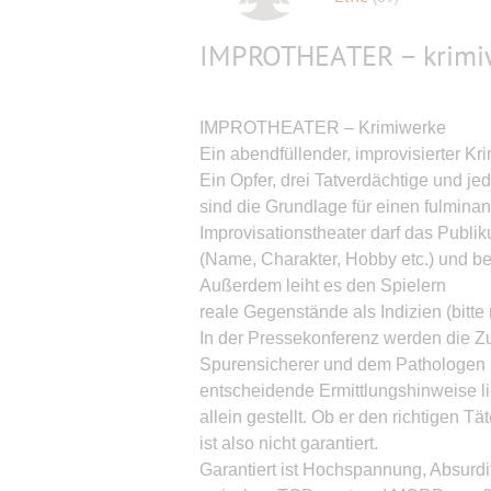
IMPROTHEATER – krimi
IMPROTHEATER – Krimiwerke
Ein abendfüllender, improvisierter Kri
Ein Opfer, drei Tatverdächtige und 
sind die Grundlage für einen fulmin
Improvisationstheater darf das Publik
(Name, Charakter, Hobby etc.) und b
Außerdem leiht es den Spielern
reale Gegenstände als Indizien (bitte 
In der Pressekonferenz werden die Z
Spurensicherer und dem Pathologen 
entscheidende Ermittlungshinweise lie
allein gestellt. Ob er den richtigen Tät
ist also nicht garantiert.
Garantiert ist Hochspannung, Absurd