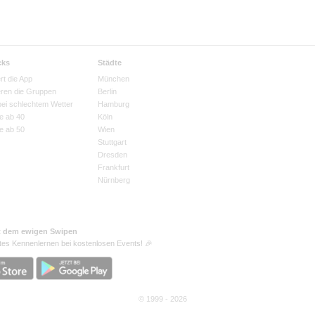
cks
Städte
rt die App
München
eren die Gruppen
Berlin
bei schlechtem Wetter
Hamburg
e ab 40
Köln
e ab 50
Wien
Stuttgart
Dresden
Frankfurt
Nürnberg
t dem ewigen Swipen
tes Kennenlernen bei kostenlosen Events! 🎉
© 1999 - 2026