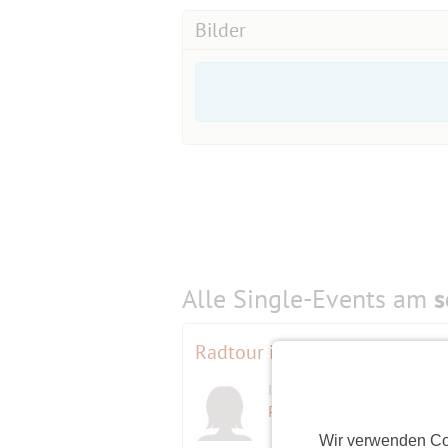
Bilder
Alle Single-Events am
s
Radtour in den Spreewald
Initiatorin
Powergirl
(60)
Wir verwenden Co