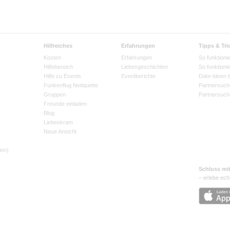
Hilfreiches
Erfahrungen
Tipps & Tri
Kosten
Erfahrungen
So funktionie
Hilfebereich
Liebesgeschichten
So funktioni
Hilfe zu Events
Eventberichte
Date-Ideen 
Funkenflug Netiquette
Partnersuch
Gruppen
Partnersuch
Freunde einladen
Blog
Liebeskram
Neue Ansicht
ion)
Schluss mi
– erlebe ech