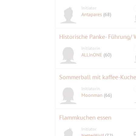
Initiator
Antapares
(68)
Historische Panke- Führung/ 
Initiatorin
ALLinONE
(60)
Sommerball mit kaffee-Kuch
Initiatorin
Moonman
(66)
Flammkuchen essen
Initiator
D
NetterWolf
(72)