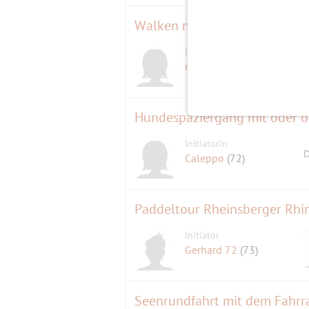
Walken nach dem AVON Lauf - '
Initiatorin
radlos
(59)
Hundespaziergang mit oder 
Initiatorin
D
Caleppo
(72)
Paddeltour Rheinsberger Rhin
Initiator
Gerhard 72
(73)
Seenrundfahrt mit dem Fahrra