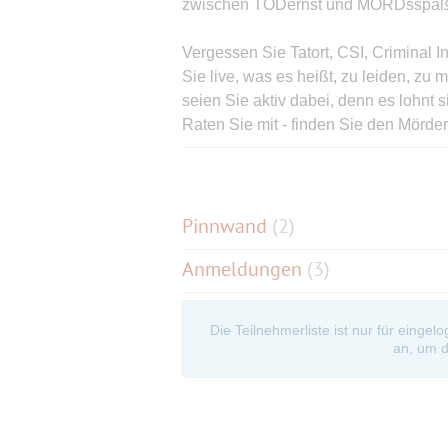
zwischen TODernst und MORDsspaß
Vergessen Sie Tatort, CSI, Criminal I
Sie live, was es heißt, zu leiden, zu 
seien Sie aktiv dabei, denn es lohnt
Raten Sie mit - finden Sie den Mörder
Wie üblich ist eine Belohnung ausges
www.krimiwerke.de
Pinnwand
(
2
)
Anmeldungen
(3)
Die Teilnehmerliste ist nur für eingel
an, um d