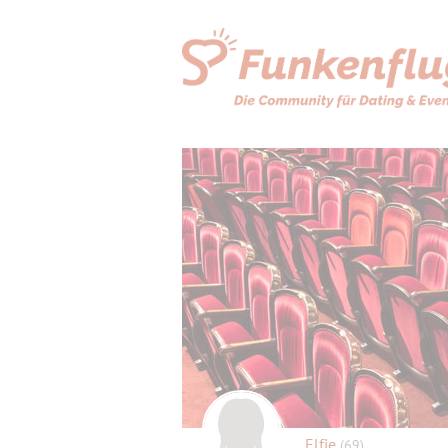
Elfie
(69)