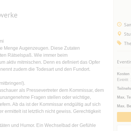
werke
Sam
Stu
mi
The
jede Menge Augenzeugen. Diese Zutaten
anten Rätselspaß. Wie immer beim
Eventi
um aktiv mitmischen. Denn es definiert das Opfer
enennt zudem die Todesart und den Fundort.
Kosten
Eintritt:
mitbringen!).
Teilneh
uschauer als Pressevertreter dem Kommissar, dem
unangenehme Fragen stellen oder wichtige,
Max. Te
fern. Ab da ist der Kommissar endgültig auf sich
Max. Be
er ermittelt ist letztlich nicht gewiss. Gerechtigkeit
itäten und Humor. Ein Wechselbad der Gefühle