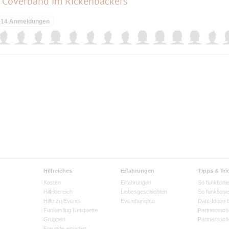
 Coverband im Rickenbackers
14 Anmeldungen
Hilfreiches
Erfahrungen
Tipps & Tri
Kosten
Erfahrungen
So funktionie
Hilfebereich
Liebesgeschichten
So funktioni
Hilfe zu Events
Eventberichte
Date-Ideen 
Funkenflug Netiquette
Partnersuch
Gruppen
Partnersuch
Freunde einladen