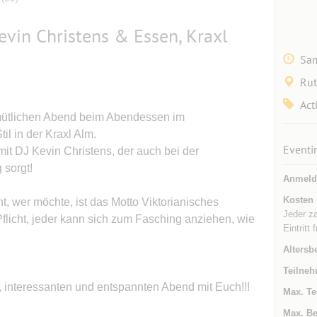
evin Christens & Essen, Kraxl
Sam
Rut
Act
mütlichen Abend beim Abendessen im
il in der Kraxl Alm.
Eventi
mit DJ Kevin Christens, der auch bei der
 sorgt!
Anmeld
Kosten
t, wer möchte, ist das Motto Viktorianisches
Jeder za
 Pflicht, jeder kann sich zum Fasching anziehen, wie
Eintritt f
Altersb
Teilneh
n, interessanten und entspannten Abend mit Euch!!!
Max. Te
Max. Be