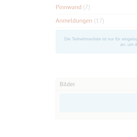
Pinnwand
(
7
)
Anmeldungen
(17)
Die Teilnehmerliste ist nur für eingel
an, um d
Bilder