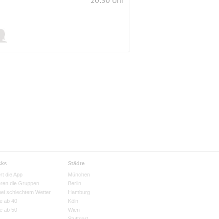
20:30 Uhr
cks
Städte
rt die App
München
eren die Gruppen
Berlin
bei schlechtem Wetter
Hamburg
e ab 40
Köln
e ab 50
Wien
Stuttgart