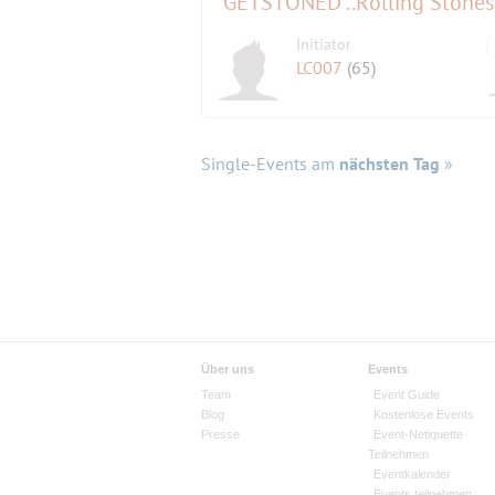
"GETSTONED"..Rolling Stones
Initiator
LC007
(65)
Single-Events am
nächsten Tag
»
Über uns
Events
Team
Event Guide
Blog
Kostenlose Events
Presse
Event-Netiquette
Teilnehmen
Eventkalender
Events teilnehmen