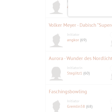
Initiator
adion
(77)
Volker Meyer - Dabisch "Supe
Initiator
angkor
(69)
Aurora - Wunder des Nordlich
Initiatorin
Steglitz1
(60)
Faschingsbowling
Initiator
Gremlin58
(68)