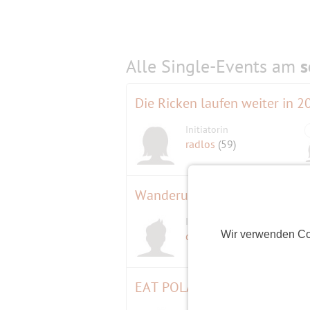
Alle Single-Events am
s
Die Ricken laufen weiter in
Initiatorin
radlos
(59)
Wanderung entlang des nördl
Initiator
Wir verwenden Co
der André
(65)
EAT POLAND - KULINARISCHER