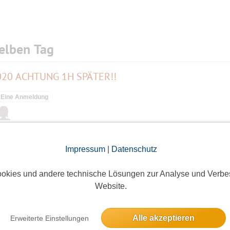
elben Tag
 2020 ACHTUNG 1H SPÄTER!!
Eine Anmeldung
ichen Berliner Mauerwegs
Impressum
|
Datenschutz
17 Anmeldungen
okies und andere technische Lösungen zur Analyse und Verbe
Website.
 WORKSHOP Fünfte Haltestelle: Piroggen
Alle akzeptieren
Erweiterte Einstellungen