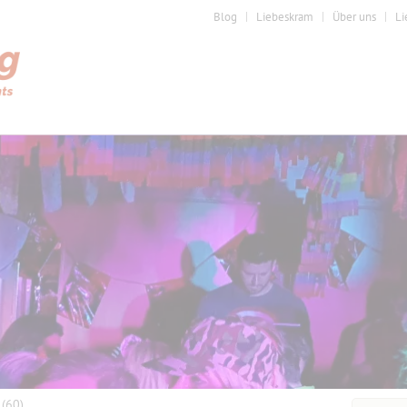
Blog
Liebeskram
Über uns
Li
6
(60)