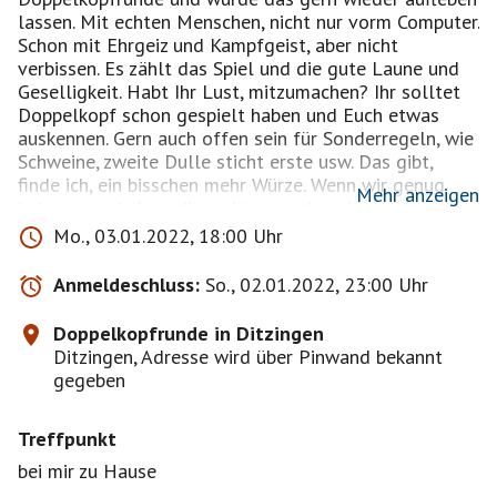
lassen. Mit echten Menschen, nicht nur vorm Computer.
Schon mit Ehrgeiz und Kampfgeist, aber nicht
verbissen. Es zählt das Spiel und die gute Laune und
Geselligkeit. Habt Ihr Lust, mitzumachen? Ihr solltet
Doppelkopf schon gespielt haben und Euch etwas
auskennen. Gern auch offen sein für Sonderregeln, wie
Schweine, zweite Dulle sticht erste usw. Das gibt,
finde ich, ein bisschen mehr Würze. Wenn wir genug
Mehr anzeigen
beisammen haben, die es können, dann können gern
auch Anfänger dazu stoßen. Ich würde mich freuen,
Mo., 03.01.2022, 18:00 Uhr
wenn sich daraus eine regelmäßige Runde entwickelt.
Anmeldeschluss:
So., 02.01.2022, 23:00 Uhr
Doppelkopfrunde in Ditzingen
Ditzingen, Adresse wird über Pinwand bekannt
gegeben
Treffpunkt
bei mir zu Hause