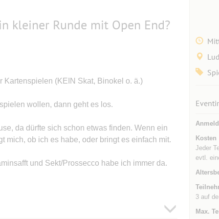
 in kleiner Runde mit Open End?
Mit
Lu
Spi
r Kartenspielen (KEIN Skat, Binokel o. ä.)
Eventi
pielen wollen, dann geht es los.
Anmeld
use, da dürfte sich schon etwas finden. Wenn ein
Kosten
 mich, ob ich es habe, oder bringt es einfach mit.
Jeder T
evtl. ei
taminsafft und Sekt/Prossecco habe ich immer da.
Altersb
Teilneh
3 auf de
Max. Te