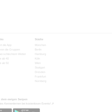
cks
Städte
rt die App
München
eren die Gruppen
Berlin
bei schlechtem Wetter
Hamburg
e ab 40
Köln
e ab 50
Wien
Stuttgart
Dresden
Frankfurt
Nürnberg
t dem ewigen Swipen
tes Kennenlernen bei kostenlosen Events! 🎉