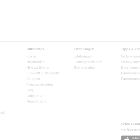
Hilfreiches
Erfahrungen
Tipps & Tri
Kosten
Erfahrungen
So funktionie
Hilfebereich
Liebesgeschichten
So funktioni
Hilfe zu Events
Eventberichte
Date-Ideen 
Funkenflug Netiquette
Partnersuch
Gruppen
Partnersuch
Freunde einladen
Blog
Liebeskram
Neue Ansicht
ion)
Schluss mi
– erlebe ech