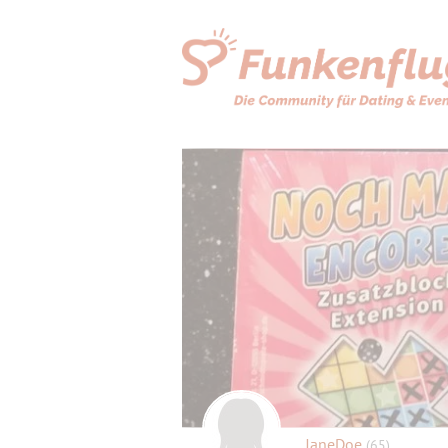
JaneDoe
(65)