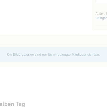
Andere 
Stuttgar
Die Bildergalerien sind nur für eingeloggte Mitglieder sichtbar.
elben Tag