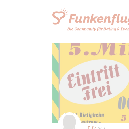
Elfie
(69)