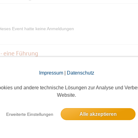
ieses Event hatte keine Anmeldungen
 - eine Führung
8 Anmeldungen
Impressum
|
Datenschutz
okies und andere technische Lösungen zur Analyse und Verbe
Gemütlicher Winterspaziergang entlang der Havel und des Tegeler Sees (10 Kilometer)
Website.
17 Anmeldungen
Alle akzeptieren
Erweiterte Einstellungen
m Schlot