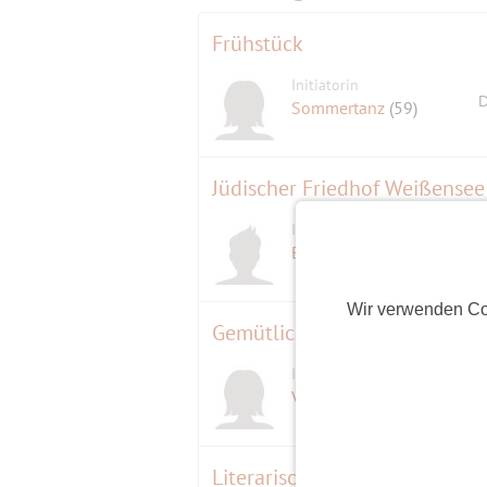
Frühstück
Initiatorin
D
Sommertanz
(59)
Jüdischer Friedhof Weißensee
Initiator
Berndlin
(68)
Wir verwenden Co
Initiatorin
Virtuella
(63)
Literarischer Frühschoppen i