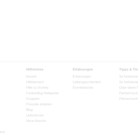
Hilfreiches
Erfahrungen
Tipps & Tri
Kosten
Erfahrungen
So funktionie
Hilfebereich
Liebesgeschichten
So funktioni
Hilfe zu Events
Eventberichte
Date-Ideen 
Funkenflug Netiquette
Partnersuch
Gruppen
Partnersuch
Freunde einladen
Blog
Liebeskram
Neue Ansicht
ion)