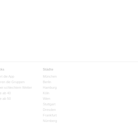
cks
Städte
rt die App
München
eren die Gruppen
Berlin
bei schlechtem Wetter
Hamburg
e ab 40
Köln
e ab 50
Wien
Stuttgart
Dresden
Frankfurt
Nürnberg