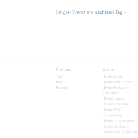
Single-Events am
nächsten Tag
»
Über uns
Events
Team
Event Guide
Blog
Kostenlose Events
Presse
Event-Netiquette
Teilnehmen
Eventkalender
Events teilnehmen
Event-FAQ
Organisieren
Events organisieren
Event Belohnung
Event-FAQ (Organisat