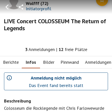
Wolfff
(
72
)
Initiatorprofil
LIVE Concert COLOSSEUM The Return of
Legends
3
Anmeldungen
|
12
freie Plätze
Berichte
Infos
Bilder
Pinnwand
Anmeldungen
Anmeldung nicht möglich
Das Event fand bereits statt
Beschreibung
Colosseum die Rocklegende mit Chris Farlowewurde