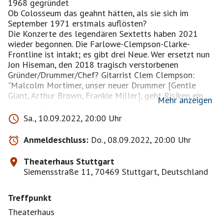
1968 gegründet
Ob Colosseum das geahnt hätten, als sie sich im
September 1971 erstmals auflösten?
Die Konzerte des legendären Sextetts haben 2021
wieder begonnen. Die Farlowe-Clempson-Clarke-
Frontline ist intakt; es gibt drei Neue. Wer ersetzt nun
Jon Hiseman, den 2018 tragisch verstorbenen
Gründer/Drummer/Chef? Gitarrist Clem Clempson:
"Malcolm Mortimer, unser neuer Drummer [Gentle
Giant, Arthur Brown, Frankie Miller], geht Risiken ein
Mehr anzeigen
wie Jon! Wir brauchten beim Jon Hiseman Memorial in
Londons Shepherds Bush Empire einen Drummer.
Sa., 10.09.2022, 20:00 Uhr
Seitdem trommelt Malcolm bei uns: Nicht wie
Hiseman, sondern was der Song braucht.“
Anmeldeschluss:
Do., 08.09.2022, 20:00 Uhr
Musik zum reinhören
www.youtube.com/watch?
Theaterhaus Stuttgart
v=8FgQ-qxLHV8
Siemensstraße 11, 70469 Stuttgart, Deutschland
www.youtube.com/watch?v=fDprEMiyH-Q
Treffpunkt
Auch der Saxophon-Posten ist bei Colosseum
entscheidend. Clem: „Mehrere Saxer standen zur
Theaterhaus
Auswahl. Eines Abends saßen wir in einer kleinen Bar