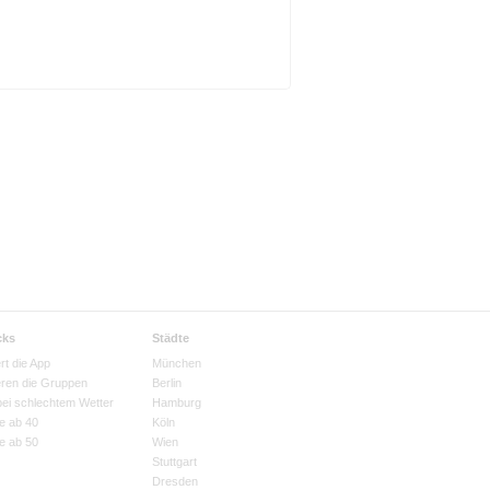
cks
Städte
rt die App
München
eren die Gruppen
Berlin
bei schlechtem Wetter
Hamburg
e ab 40
Köln
e ab 50
Wien
Stuttgart
Dresden