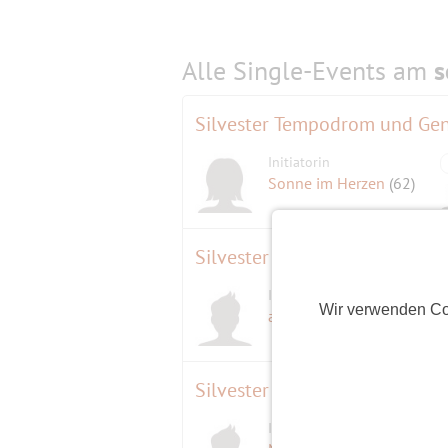
Alle Single-Events am
s
Silvester Tempodrom und G
Initiatorin
Sonne im Herzen
(62)
Silvester in Eichwalde
Initiator
Wir verwenden Co
allyouneed
(64)
Silvester in Biesdorf Süd
Initiator