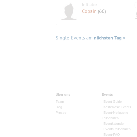
Initiator
Copain
(66)
Single-Events am
nächsten Tag
»
Über uns
Events
Team
Event Guide
Blog
Kostenlose Events
Presse
Event-Netiquette
Teilnehmen
Eventkalender
Events teilnehmen
Event-FAQ