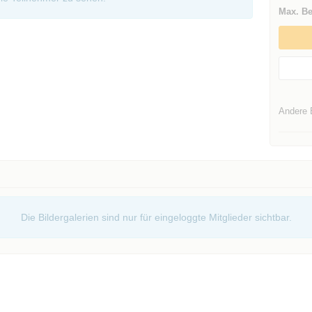
Max. Be
Andere 
Die Bildergalerien sind nur für eingeloggte Mitglieder sichtbar.