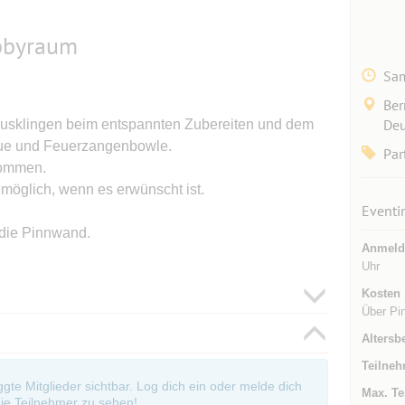
obbyraum
Sam
Ber
Deu
ausklingen beim entspannten Zubereiten und dem
ue und Feuerzangenbowle.
Par
kommen.
t möglich, wenn es erwünscht ist.
Eventi
 die Pinnwand.
Anmeld
Uhr
Kosten
Über Pi
Altersb
Teilneh
oggte Mitglieder sichtbar. Log dich ein oder melde dich
Max. Te
ie Teilnehmer zu sehen!