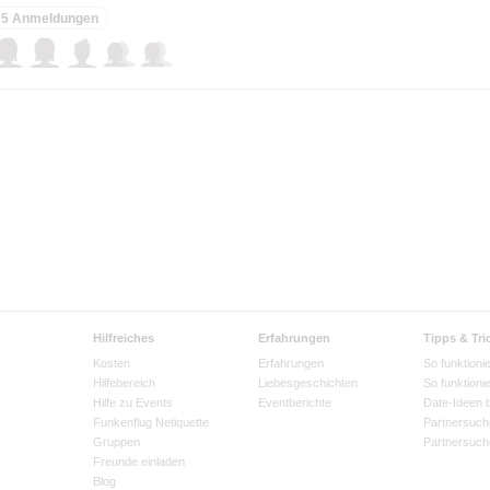
5 Anmeldungen
Hilfreiches
Erfahrungen
Tipps & Tri
Kosten
Erfahrungen
So funktionie
Hilfebereich
Liebesgeschichten
So funktioni
Hilfe zu Events
Eventberichte
Date-Ideen 
Funkenflug Netiquette
Partnersuch
Gruppen
Partnersuch
Freunde einladen
Blog