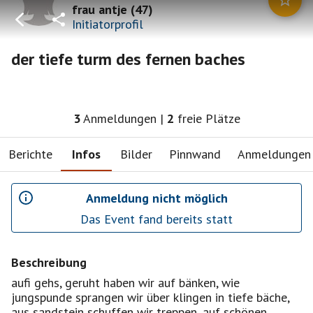
frau antje
(
47
)
Initiatorprofil
der tiefe turm des fernen baches
3
Anmeldungen
|
2
freie Plätze
Berichte
Infos
Bilder
Pinnwand
Anmeldungen
Anmeldung nicht möglich
Das Event fand bereits statt
Beschreibung
aufi gehs, geruht haben wir auf bänken, wie
jungspunde sprangen wir über klingen in tiefe bäche,
aus sandstein schuffen wir treppen, auf schönen