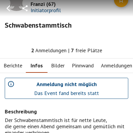
Franzi
(
67
)
Initiatorprofil
Schwabenstammtisch
2
Anmeldungen
|
7
freie Plätze
Berichte
Infos
Bilder
Pinnwand
Anmeldungen
Anmeldung nicht möglich
Das Event fand bereits statt
Beschreibung
Der Schwabenstammtisch ist für nette Leute,
die gerne einen Abend gemeinsam und gemütlich mit
einander verbringen.