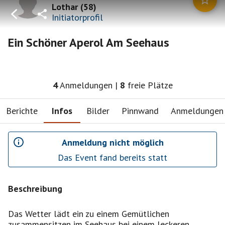
Lothar
(
58
)
Initiatorprofil
Ein Schöner Aperol Am Seehaus
4
Anmeldungen
|
8
freie Plätze
Berichte
Infos
Bilder
Pinnwand
Anmeldungen
Anmeldung nicht möglich
Das Event fand bereits statt
Beschreibung
Das Wetter lädt ein zu einem Gemütlichen
zusammensitzen im Seehaus bei einem leckeren