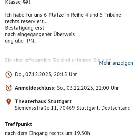
Klasse 😂!
Ich habe für uns 6 Plätze in Reihe 4 und 5 Tribüne
rechts reserviert...
Bestätigung erst
nach eingegangener Überweis
ung über PN.
Sie sind erfolgreich. Sie sind erfahren. Sie sind
Mehr anzeigen
erstaunlich… auf Krawall gebürstet.
Do., 07.12.2023, 20:15 Uhr
Ihren Debüt-Abend haben sie über dreihundertmal
gespielt. Stehende Ovationen. Deutschlandweit. Sie
Anmeldeschluss:
So., 03.12.2023, 22:00 Uhr
haben sich freigespielt, -getanzt und -gesungen. Sie
haben sich selbst gehirngewaschen und gelernt ihr
Theaterhaus Stuttgart
Alter zu akzeptieren.
Siemensstraße 11, 70469 Stuttgart, Deutschland
Doch ALTE MÄDCHEN stecken tief in einem Dilemma:
Treffpunkt
Jede der drei ist ein absolutes Alphatier. Und jede
möchte Chefin sein.
nach dem Eingang rechts um 19.30h
Aber wie erkämpft man sich die begehrte Position?