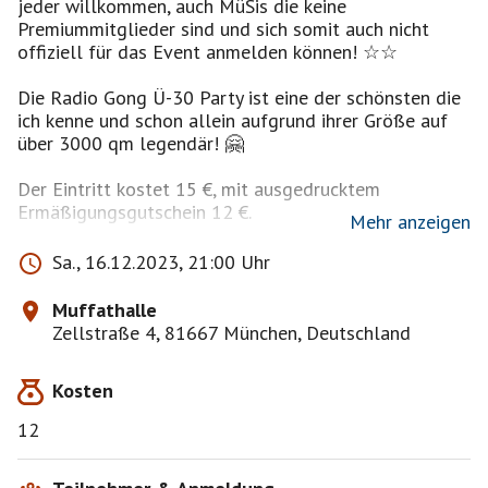
jeder willkommen, auch MüSis die keine
Premiummitglieder sind und sich somit auch nicht
offiziell für das Event anmelden können! ☆☆
Die Radio Gong Ü-30 Party ist eine der schönsten die
ich kenne und schon allein aufgrund ihrer Größe auf
über 3000 qm legendär! 🤗
Der Eintritt kostet 15 €, mit ausgedrucktem
Ermäßigungsgutschein 12 €.
Mehr anzeigen
Die Radio Gong Party ist mein absoluter Favorit,
Sa., 16.12.2023, 21:00 Uhr
aufgrund der 3 Areas mit 3 verschiedenen
Musikrichtungen - somit ist für jeden was dabei! 😎
Muffathalle
Zellstraße 4, 81667 München, Deutschland
Area 1 (Muffathalle): Gemischt - alles was tanzbar ist!
🕺💃
Kosten
Area 2 (Ampere): Rock vom Feinsten - von Hardrock
bis Heavy Metal! 🎸
12
Area 3 (Muffatcafe): Electro vom Feinsten - von
House bis Trance! 😍