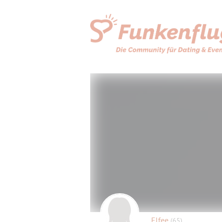
Elfee
(65)