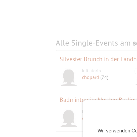
Alle Single-Events am
s
Silvester Brunch in der Landh
Initiatorin
chopard
(74)
Badminton im Norden Berlins 
Initiatorin
D
ALLinONE
(60)
Wir verwenden Co