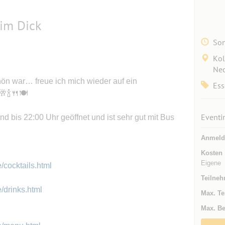
 im Dick
Son
Kol
Nec
hön war… freue ich mich wieder auf ein
Ess
🍾🍴🍽️
Eventi
d bis 22:00 Uhr geöffnet und ist sehr gut mit Bus
Anmeld
Kosten
Eigene
/cocktails.html
Teilneh
/drinks.html
Max. Te
Max. Be