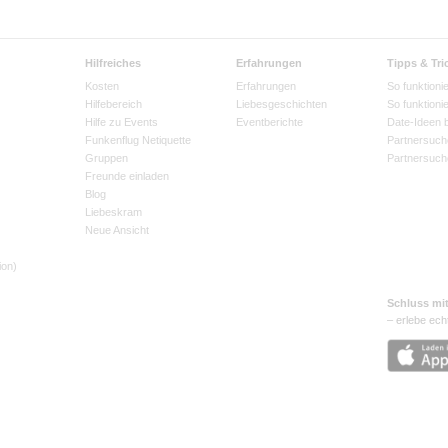
Hilfreiches
Erfahrungen
Tipps & Tri
Kosten
Erfahrungen
So funktionie
Hilfebereich
Liebesgeschichten
So funktioni
Hilfe zu Events
Eventberichte
Date-Ideen 
Funkenflug Netiquette
Partnersuch
Gruppen
Partnersuch
Freunde einladen
Blog
Liebeskram
Neue Ansicht
ion)
Schluss mi
– erlebe ech