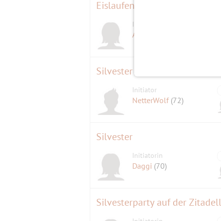
Eislaufen Horst- Dohm- Eissta
Initiatorin
D
ALLinONE
(60)
Silvester Dinner und Skat
Initiator
NetterWolf
(72)
Silvester
Initiatorin
Daggi
(70)
Silvesterparty auf der Zitade