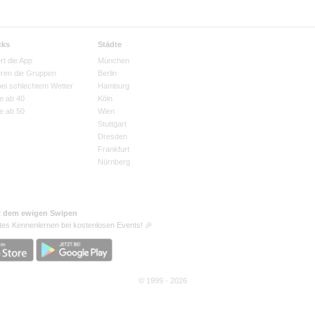
cks
Städte
rt die App
München
eren die Gruppen
Berlin
bei schlechtem Wetter
Hamburg
e ab 40
Köln
e ab 50
Wien
Stuttgart
Dresden
Frankfurt
Nürnberg
t dem ewigen Swipen
tes Kennenlernen bei kostenlosen Events! 🎉
© 1999 - 2026