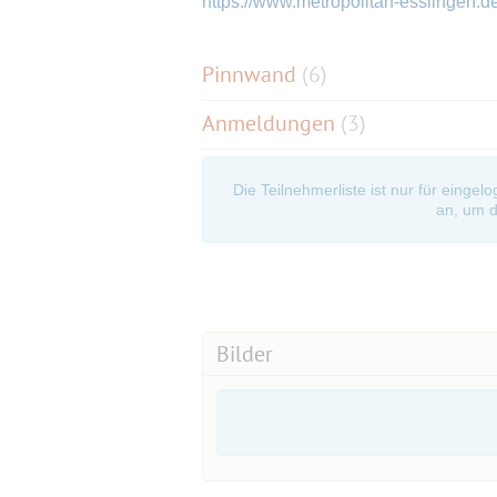
https://www.metropolitan-esslingen.d
Pinnwand
(
6
)
Anmeldungen
(3)
Die Teilnehmerliste ist nur für eingel
an, um d
Bilder