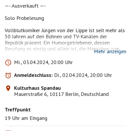
—- Ausverkauft —-
Solo Probelesung
Vollblutkomiker Jürgen von der Lippe ist seit mehr als
50 Jahren auf den Bühnen und TV-Kanälen der
Republik präsent. Ein Humorgetriebener, dessen
Berufung es einzig und allein ist, die Menschen zum
Mehr anzeigen
Lachen zu bringen. Dabei verfügt er über ein
untrügliches Gespür für Pointen und Timing, ist
Mi., 03.04.2024, 20:00 Uhr
analytisch, schlagfertig und spontan. Und er kann
einfach nicht anders, deshalb möchte er sein neues
Anmeldeschluss:
Di., 02.04.2024, 20:00 Uhr
Programm auch unter original Umständen proben.
Dazu lädt er Sie ein, ihn dabei zu unterstützen, damit
Kulturhaus Spandau
Lachsalven auch weiterhin seinen Weg pflastern.
Mauerstraße 6, 10117 Berlin, Deutschland
Treffpunkt
19 Uhr am Eingang