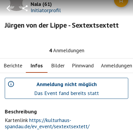
Nala
(
61
)
Initiatorprofil
Jürgen von der Lippe - Sextextsextett
4
Anmeldungen
Berichte
Infos
Bilder
Pinnwand
Anmeldungen
Anmeldung nicht möglich
Das Event fand bereits statt
Beschreibung
Kartenlink
https://kulturhaus-
spandau.de/ev_event/sextextsextett/