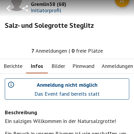
Gremlin58
(
68
)
Initiatorprofil
Salz- und Solegrotte Steglitz
7
Anmeldungen
|
0
freie Plätze
Berichte
Infos
Bilder
Pinnwand
Anmeldungen
Anmeldung nicht möglich
Das Event fand bereits statt
Beschreibung
Ein salziges Willkommen in der Natursalzgrotte!
Ein Besuch in unseren Räumen ist wie geschaffen, um