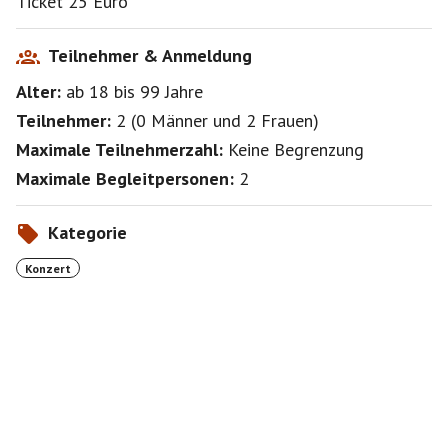
Ticket 25 Euro
Jeder kauft sein Ticket selbst:
https://www.easyticket.de/veranstaltung/hiss-
Teilnehmer & Anmeldung
48911/94229
Alter:
ab 18
bis 99
Jahre
Teilnehmer:
2
(
0 Männer
und
2 Frauen
)
Maximale Teilnehmerzahl:
Keine Begrenzung
Maximale Begleitpersonen:
2
Kategorie
Konzert