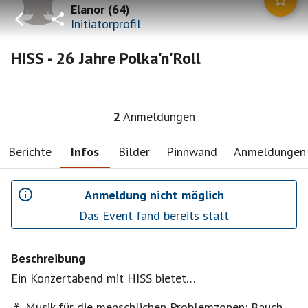
Elanor
(
64
)
Initiatorprofil
HISS - 26 Jahre Polka'n'Roll
2
Anmeldungen
Berichte
Infos
Bilder
Pinnwand
Anmeldungen
Anmeldung nicht möglich
Das Event fand bereits statt
Beschreibung
Ein Konzertabend mit HISS bietet…
⚓ Musik für die menschlichen Problemzonen: Bauch,