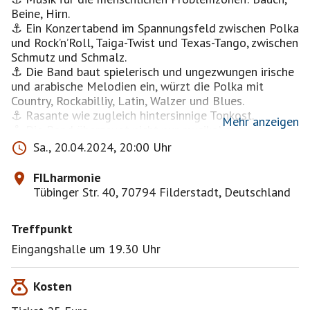
Beine, Hirn.
⚓ Ein Konzertabend im Spannungsfeld zwischen Polka
und Rock’n’Roll, Taiga-Twist und Texas-Tango, zwischen
Schmutz und Schmalz.
⚓ Die Band baut spielerisch und ungezwungen irische
und arabische Melodien ein, würzt die Polka mit
Country, Rockabilliy, Latin, Walzer und Blues.
⚓ Rasante wie zugleich hintersinnige Tonkost.
Mehr anzeigen
⚓ Die Band überzeugt nicht nur musikalisch:
Frontmann Stefan Hiss schaffte es auch, das Publikum
Sa., 20.04.2024, 20:00 Uhr
mit Humor und Selbstironie in seinen Bann zu ziehen.
⚓ Trübsinn bläst keiner beim HISS-Konzert.
FILharmonie
⚓ Zum Bandimage von Outlaws und Vagabunden
Tübinger Str. 40, 70794 Filderstadt, Deutschland
gesellen sich die rabenschwarzen, ironisch-zynischen
Texte der Songs.
Treffpunkt
⚓ HISS sorgt auch im 28. Jahr für gute Laune,
zuckende Körper und leuchtende Augen.
Eingangshalle um 19.30 Uhr
⚓ HISS bewegt sich durch das Unterholz
traditioneller Musikstile in souveräner Manier und mit
Kosten
großer musikalischer Meisterschaft.