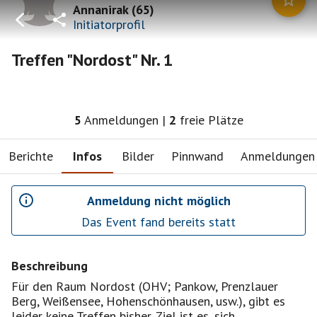
Annanirak
(
65
)
Initiatorprofil
Treffen "Nordost" Nr. 1
5
Anmeldungen
|
2
freie Plätze
Berichte
Infos
Bilder
Pinnwand
Anmeldungen
Anmeldung nicht möglich
Das Event fand bereits statt
Beschreibung
Für den Raum Nordost (OHV; Pankow, Prenzlauer
Berg, Weißensee, Hohenschönhausen, usw.), gibt es
leider keine Treffen bisher. Ziel ist es, sich